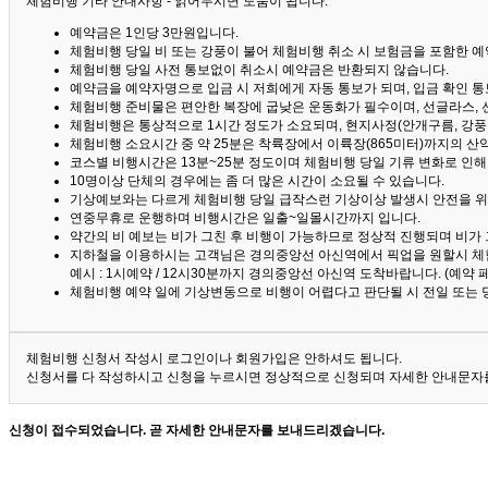
체험비행 기타 안내사항 - 읽어두시면 도움이 됩니다. ^^
예약금은 1인당 3만원입니다.
체험비행 당일 비 또는 강풍이 불어 체험비행 취소 시 보험금을 포함한 예약
체험비행 당일 사전 통보없이 취소시 예약금은 반환되지 않습니다.
예약금을 예약자명으로 입금 시 저희에게 자동 통보가 되며, 입금 확인 
체험비행 준비물은 편안한 복장에 굽낮은 운동화가 필수이며, 선글라스, 
체험비행은 통상적으로 1시간 정도가 소요되며, 현지사정(안개구름, 강풍,
체험비행 소요시간 중 약 25분은 착륙장에서 이륙장(865미터)까지의 
코스별 비행시간은 13분~25분 정도이며 체험비행 당일 기류 변화로 인
10명이상 단체의 경우에는 좀 더 많은 시간이 소요될 수 있습니다.
기상예보와는 다르게 체험비행 당일 급작스런 기상이상 발생시 안전을 위
연중무휴로 운행하며 비행시간은 일출~일몰시간까지 입니다.
약간의 비 예보는 비가 그친 후 비행이 가능하므로 정상적 진행되며 비가
지하철을 이용하시는 고객님은 경의중앙선 아신역에서 픽업을 원할시 체
예시 : 1시예약 / 12시30분까지 경의중앙선 아신역 도착바랍니다. (예약
체험비행 예약 일에 기상변동으로 비행이 어렵다고 판단될 시 전일 또는 
체험비행 신청서 작성시 로그인이나 회원가입은 안하셔도 됩니다.
신청서를 다 작성하시고 신청을 누르시면 정상적으로 신청되며 자세한 안내문자를
신청이 접수되었습니다. 곧 자세한 안내문자를 보내드리겠습니다.