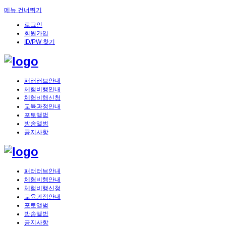
메뉴 건너뛰기
로그인
회원가입
ID/PW 찾기
패러러브안내
체험비행안내
체험비행신청
교육과정안내
포토앨범
방송앨범
공지사항
패러러브안내
체험비행안내
체험비행신청
교육과정안내
포토앨범
방송앨범
공지사항