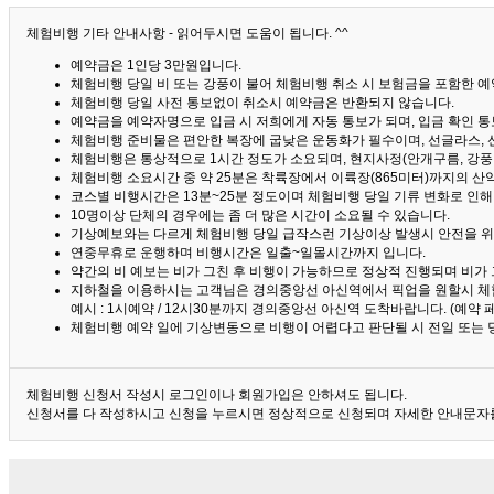
체험비행 기타 안내사항 - 읽어두시면 도움이 됩니다. ^^
예약금은 1인당 3만원입니다.
체험비행 당일 비 또는 강풍이 불어 체험비행 취소 시 보험금을 포함한 예약
체험비행 당일 사전 통보없이 취소시 예약금은 반환되지 않습니다.
예약금을 예약자명으로 입금 시 저희에게 자동 통보가 되며, 입금 확인 
체험비행 준비물은 편안한 복장에 굽낮은 운동화가 필수이며, 선글라스, 
체험비행은 통상적으로 1시간 정도가 소요되며, 현지사정(안개구름, 강풍,
체험비행 소요시간 중 약 25분은 착륙장에서 이륙장(865미터)까지의 
코스별 비행시간은 13분~25분 정도이며 체험비행 당일 기류 변화로 인
10명이상 단체의 경우에는 좀 더 많은 시간이 소요될 수 있습니다.
기상예보와는 다르게 체험비행 당일 급작스런 기상이상 발생시 안전을 위
연중무휴로 운행하며 비행시간은 일출~일몰시간까지 입니다.
약간의 비 예보는 비가 그친 후 비행이 가능하므로 정상적 진행되며 비가
지하철을 이용하시는 고객님은 경의중앙선 아신역에서 픽업을 원할시 체
예시 : 1시예약 / 12시30분까지 경의중앙선 아신역 도착바랍니다. (예약
체험비행 예약 일에 기상변동으로 비행이 어렵다고 판단될 시 전일 또는 
체험비행 신청서 작성시 로그인이나 회원가입은 안하셔도 됩니다.
신청서를 다 작성하시고 신청을 누르시면 정상적으로 신청되며 자세한 안내문자를