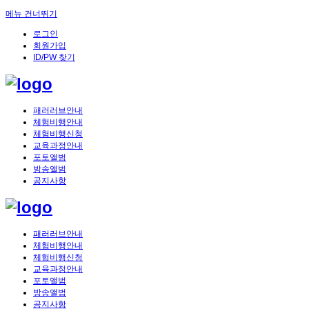
메뉴 건너뛰기
로그인
회원가입
ID/PW 찾기
패러러브안내
체험비행안내
체험비행신청
교육과정안내
포토앨범
방송앨범
공지사항
패러러브안내
체험비행안내
체험비행신청
교육과정안내
포토앨범
방송앨범
공지사항