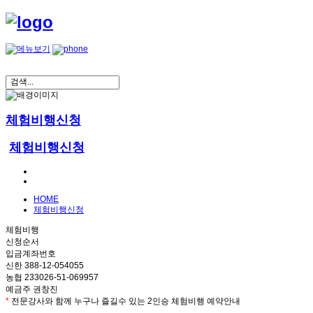
체험비행신청
체험비행신청
HOME
체험비행신청
체험비행
신청순서
입금계좌번호
신한 388-12-054055
농협 233026-51-069957
예금주 권창진
*
전문강사와 함께 누구나 즐길수 있는 2인승 체험비행 예약안내