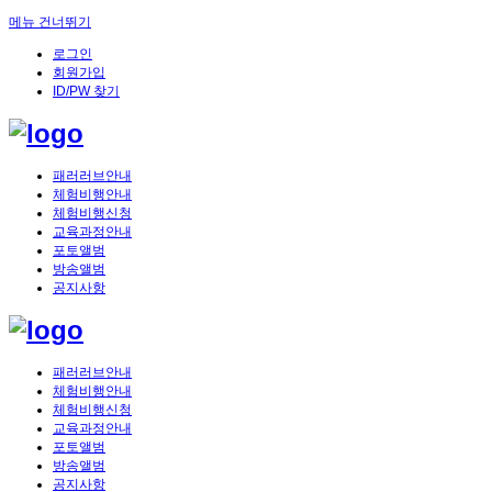
메뉴 건너뛰기
로그인
회원가입
ID/PW 찾기
패러러브안내
체험비행안내
체험비행신청
교육과정안내
포토앨범
방송앨범
공지사항
패러러브안내
체험비행안내
체험비행신청
교육과정안내
포토앨범
방송앨범
공지사항