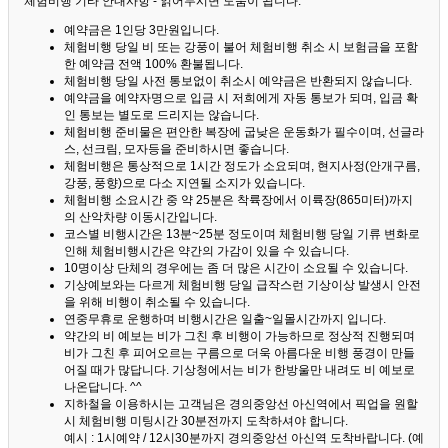
체험비행 기타 안내사항 - 읽어두시면 도움이 됩니다. ^^
예약금은 1인당 3만원입니다.
체험비행 당일 비 또는 강풍이 불어 체험비행 취소 시 보험금을 포함
한 예약금 전액 100% 환불됩니다.
체험비행 당일 사전 통보없이 취소시 예약금은 반환되지 않습니다.
예약금을 예약자명으로 입금 시 저희에게 자동 통보가 되며, 입금 확
인 통보는 별도로 드리지는 않습니다.
체험비행 준비물은 편안한 복장에 굽낮은 운동화가 필수이며, 선글라
스, 선크림, 모자등을 준비하시면 좋습니다.
체험비행은 통상적으로 1시간 정도가 소요되며, 현지사정(안개구름,
강풍, 풍향)으로 다소 지연될 소지가 있습니다.
체험비행 소요시간 중 약 25분은 착륙장에서 이륙장(865미터)까지
의 산악차량 이동시간입니다.
코스별 비행시간은 13분~25분 정도이며 체험비행 당일 기류 변화로
인해 체험비행시간은 약간의 가감이 있을 수 있습니다.
10명이상 단체의 경우에는 좀 더 많은 시간이 소요될 수 있습니다.
기상예보와는 다르게 체험비행 당일 급작스런 기상이상 발생시 안전
을 위해 비행이 취소될 수 있습니다.
연중무휴로 운행하며 비행시간은 일출~일몰시간까지 입니다.
약간의 비 예보는 비가 그친 후 비행이 가능하므로 정상적 진행되며
비가 그친 후 피어오르는 구름으로 더욱 아름다운 비행 풍경이 만들
어질 때가 많답니다.
기상청에서는 비가 한방울만 내려도 비 예보로
나온답니다. ^^
지하철을 이용하시는 고객님은 경의중앙선 아신역에서 픽업을 원할
시 체험비행 미팅시간 30분전까지 도착하셔야 합니다.
예시 : 1시예약 / 12시30분까지 경의중앙선 아신역 도착바랍니다. (예