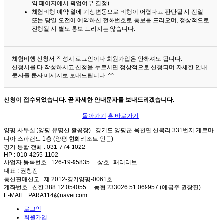
약 페이지에서 픽업여부 결정)
체험비행 예약 일에 기상변동으로 비행이 어렵다고 판단될 시 전일
또는 당일 오전에 예약하신 전화번호로 통보를 드리오며, 정상적으로
진행될 시 별도 통보 드리지는 않습니다.
체험비행 신청서 작성시 로그인이나 회원가입은 안하셔도 됩니다.
신청서를 다 작성하시고 신청을 누르시면 정상적으로 신청되며 자세한 안내
문자를 문자 메세지로 보내드립니다. ^^
신청이 접수되었습니다. 곧 자세한 안내문자를 보내드리겠습니다.
돌아가기
홈 바로가기
양평 사무실 (양평 유명산 활공장)
: 경기도 양평군 옥천면 신복리 331번지 게르마
니아 스파랜드 1층 (양평 한화리조트 인근)
경기 통합 전화
: 031-774-1022
HP
: 010-4255-1102
사업자 등록번호
: 126-19-95835
상호
: 패러러브
대표
: 권창진
통신판매신고
: 제 2012-경기양평-0061호
계좌번호
: 신한 388 12 054055 농협 233026 51 069957 (예금주 권창진)
E-MAIL
: PARA114@naver.com
로그인
회원가입