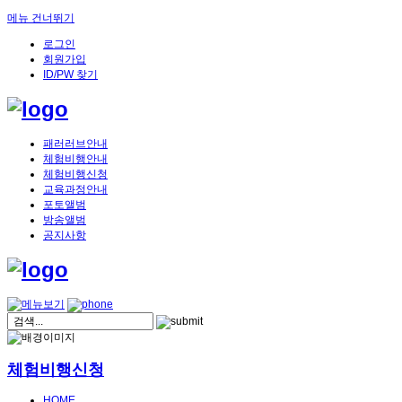
메뉴 건너뛰기
로그인
회원가입
ID/PW 찾기
패러러브안내
체험비행안내
체험비행신청
교육과정안내
포토앨범
방송앨범
공지사항
체험비행신청
HOME