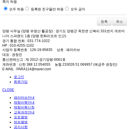
쪽지 허용
모두 허용
등록된 친구들만 허용
모두 금지
취소
양평 사무실 (양평 유명산 활공장)
: 경기도 양평군 옥천면 신복리 331번지 게르마
니아 스파랜드 1층 (양평 한화리조트 인근)
경기 통합 전화
: 031-774-1022
HP
: 010-4255-1102
사업자 등록번호
: 126-19-95835
상호
: 패러러브
대표
: 권창진
통신판매신고
: 제 2012-경기양평-0061호
계좌번호
: 신한 388 12 054055 농협 233026 51 069957 (예금주 권창진)
E-MAIL
: PARA114@naver.com
로그인
회원가입
CLOSE
패러러브안내
체험비행안내
체험비행신청
교육과정안내
포토앨범
방송앨범
공지사항