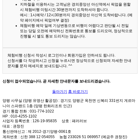
지하철을 이용하시는 고객님은 경의중앙선 아신역에서 픽업을 원할
시 체험비행 미팅시간 30분전까지 도착하셔야 합니다.
예시 : 1시예약 / 12시30분까지 경의중앙선 아신역 도착바랍니다. (예
약 페이지에서 픽업여부 결정)
체험비행 예약 일에 기상변동으로 비행이 어렵다고 판단될 시 전일
또는 당일 오전에 예약하신 전화번호로 통보를 드리오며, 정상적으로
진행될 시 별도 통보 드리지는 않습니다.
체험비행 신청서 작성시 로그인이나 회원가입은 안하셔도 됩니다.
신청서를 다 작성하시고 신청을 누르시면 정상적으로 신청되며 자세한 안내
문자를 문자 메세지로 보내드립니다. ^^
신청이 접수되었습니다. 곧 자세한 안내문자를 보내드리겠습니다.
돌아가기
홈 바로가기
양평 사무실 (양평 유명산 활공장)
: 경기도 양평군 옥천면 신복리 331번지 게르마
니아 스파랜드 1층 (양평 한화리조트 인근)
경기 통합 전화
: 031-774-1022
HP
: 010-4255-1102
사업자 등록번호
: 126-19-95835
상호
: 패러러브
대표
: 권창진
통신판매신고
: 제 2012-경기양평-0061호
계좌번호
: 신한 388 12 054055 농협 233026 51 069957 (예금주 권창진)