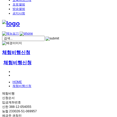
교육과정안내
포토앨범
방송앨범
공지사항
체험비행신청
체험비행신청
HOME
체험비행신청
체험비행
신청순서
입금계좌번호
신한 388-12-054055
농협 233026-51-069957
예금주 권창진