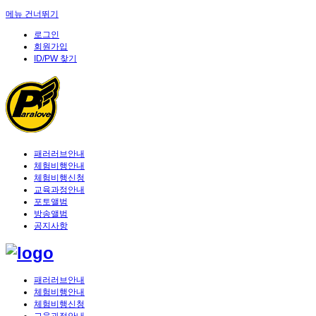
메뉴 건너뛰기
로그인
회원가입
ID/PW 찾기
패러러브안내
체험비행안내
체험비행신청
교육과정안내
포토앨범
방송앨범
공지사항
패러러브안내
체험비행안내
체험비행신청