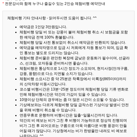
*
전문강사와 함께 누구나 즐길수 있는 2인승 체험비행 예약안내
체험비행 기타 안내사항 - 읽어두시면 도움이 됩니다. ^^
예약금은 1인당 3만원입니다.
체험비행 당일 비 또는 강풍이 불어 체험비행 취소 시 보험금을 포함
한 예약금 전액 100% 환불됩니다.
체험비행 당일 사전 통보없이 취소시 예약금은 반환되지 않습니다.
예약금을 예약자명으로 입금 시 저희에게 자동 통보가 되며, 입금 확
인 통보는 별도로 드리지는 않습니다.
체험비행 준비물은 편안한 복장에 굽낮은 운동화가 필수이며, 선글라
스, 선크림, 모자등을 준비하시면 좋습니다.
체험비행은 통상적으로 1시간 정도가 소요되며, 현지사정(안개구름,
강풍, 풍향)으로 다소 지연될 소지가 있습니다.
체험비행 소요시간 중 약 25분은 착륙장에서 이륙장(865미터)까지
의 산악차량 이동시간입니다.
코스별 비행시간은 13분~25분 정도이며 체험비행 당일 기류 변화로
인해 체험비행시간은 약간의 가감이 있을 수 있습니다.
10명이상 단체의 경우에는 좀 더 많은 시간이 소요될 수 있습니다.
기상예보와는 다르게 체험비행 당일 급작스런 기상이상 발생시 안전
을 위해 비행이 취소될 수 있습니다.
연중무휴로 운행하며 비행시간은 일출~일몰시간까지 입니다.
약간의 비 예보는 비가 그친 후 비행이 가능하므로 정상적 진행되며
비가 그친 후 피어오르는 구름으로 더욱 아름다운 비행 풍경이 만들
어질 때가 많답니다.
기상청에서는 비가 한방울만 내려도 비 예보로
나온답니다. ^^