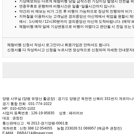
기상예보와는 다르게 체험비행 당일 급작스런 기상이상 발생시 안전을 위
연중무휴로 운행하며 비행시간은 일출~일몰시간까지 입니다.
약간의 비 예보는 비가 그친 후 비행이 가능하므로 정상적 진행되며 비가
지하철을 이용하시는 고객님은 경의중앙선 아신역에서 픽업을 원할시 체
예시 : 1시예약 / 12시30분까지 경의중앙선 아신역 도착바랍니다. (예약
체험비행 예약 일에 기상변동으로 비행이 어렵다고 판단될 시 전일 또는 
체험비행 신청서 작성시 로그인이나 회원가입은 안하셔도 됩니다.
신청서를 다 작성하시고 신청을 누르시면 정상적으로 신청되며 자세한 안내문자를
양평 사무실 (양평 유명산 활공장)
: 경기도 양평군 옥천면 신복리 331번지 게르마니
경기 통합 전화
: 031-774-1022
HP
: 010-4255-1102
사업자 등록번호
: 126-19-95835
상호
: 패러러브
대표
: 권창진
통신판매신고
: 제 2012-경기양평-0061호
계좌번호
: 신한 388 12 054055 농협 233026 51 069957 (예금주 권창진)
E-MAIL
: PARA114@naver.com