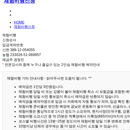
체험비행신청
HOME
체험비행신청
체험비행
신청순서
입금계좌번호
신한 388-12-054055
농협 233026-51-069957
예금주 권창진
*
전문강사와 함께 누구나 즐길수 있는 2인승 체험비행 예약안내
체험비행 기타 안내사항 - 읽어두시면 도움이 됩니다. ^^
예약금은 1인당 3만원입니다.
체험비행 당일 비 또는 강풍이 불어 체험비행 취소 시 보험금을 포함한 예약
체험비행 당일 사전 통보없이 취소시 예약금은 반환되지 않습니다.
예약금을 예약자명으로 입금 시 저희에게 자동 통보가 되며, 입금 확인 
체험비행 준비물은 편안한 복장에 굽낮은 운동화가 필수이며, 선글라스, 
체험비행은 통상적으로 1시간 정도가 소요되며, 현지사정(안개구름, 강풍,
체험비행 소요시간 중 약 25분은 착륙장에서 이륙장(865미터)까지의 
코스별 비행시간은 13분~25분 정도이며 체험비행 당일 기류 변화로 인
10명이상 단체의 경우에는 좀 더 많은 시간이 소요될 수 있습니다.