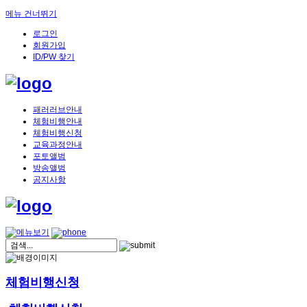
메뉴 건너뛰기
로그인
회원가입
ID/PW 찾기
패러러브안내
체험비행안내
체험비행신청
교육과정안내
포토앨범
방송앨범
공지사항
체험비행신청