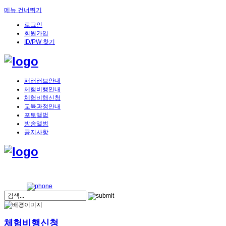
메뉴 건너뛰기
로그인
회원가입
ID/PW 찾기
패러러브안내
체험비행안내
체험비행신청
교육과정안내
포토앨범
방송앨범
공지사항
체험비행신청