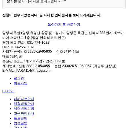
문자를 문자 메세지로 보내드립니다. ^^
신청이 접수되었습니다. 곧 자세한 안내문자를 보내드리겠습니다.
돌아가기
홈 바로가기
양평 사무실 (양평 유명산 활공장)
: 경기도 양평군 옥천면 신복리 331번지 게르마
니아 스파랜드 1층 (양평 한화리조트 인근)
경기 통합 전화
: 031-774-1022
HP
: 010-4255-1102
사업자 등록번호
: 126-19-95835
상호
: 패러러브
대표
: 권창진
통신판매신고
: 제 2012-경기양평-0061호
계좌번호
: 신한 388 12 054055 농협 233026 51 069957 (예금주 권창진)
E-MAIL
: PARA114@naver.com
로그인
회원가입
CLOSE
패러러브안내
체험비행안내
체험비행신청
교육과정안내
포토앨범
방송앨범