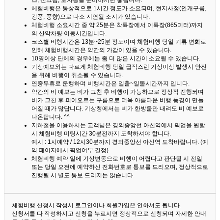
스, 선크림, 모자등을 준비하시면 좋습니다.
체험비행은 통상적으로 1시간 정도가 소요되며, 현지사정(안개구름,
강풍, 풍향)으로 다소 지연될 소지가 있습니다.
체험비행 소요시간 중 약 25분은 착륙장에서 이륙장(865미터)까지
의 산악차량 이동시간입니다.
코스별 비행시간은 13분~25분 정도이며 체험비행 당일 기류 변화로
인해 체험비행시간은 약간의 가감이 있을 수 있습니다.
10명이상 단체의 경우에는 좀 더 많은 시간이 소요될 수 있습니다.
기상예보와는 다르게 체험비행 당일 급작스런 기상이상 발생시 안전
을 위해 비행이 취소될 수 있습니다.
연중무휴로 운행하며 비행시간은 일출~일몰시간까지 입니다.
약간의 비 예보는 비가 그친 후 비행이 가능하므로 정상적 진행되며
비가 그친 후 피어오르는 구름으로 더욱 아름다운 비행 풍경이 만들
어질 때가 많답니다.
기상청에서는 비가 한방울만 내려도 비 예보로
나온답니다. ^^
지하철을 이용하시는 고객님은 경의중앙선 아신역에서 픽업을 원할
시 체험비행 미팅시간 30분전까지 도착하셔야 합니다.
예시 : 1시예약 / 12시30분까지 경의중앙선 아신역 도착바랍니다. (예
약 페이지에서 픽업여부 결정)
체험비행 예약 일에 기상변동으로 비행이 어렵다고 판단될 시 전일
또는 당일 오전에 예약하신 전화번호로 통보를 드리오며, 정상적으로
진행될 시 별도 통보 드리지는 않습니다.
체험비행 신청서 작성시 로그인이나 회원가입은 안하셔도 됩니다.
신청서를 다 작성하시고 신청을 누르시면 정상적으로 신청되며 자세한 안내