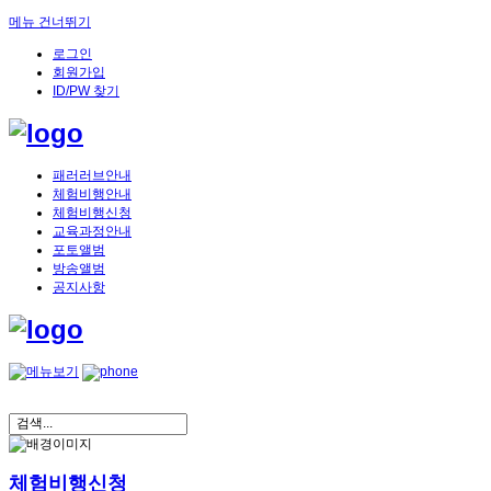
메뉴 건너뛰기
로그인
회원가입
ID/PW 찾기
패러러브안내
체험비행안내
체험비행신청
교육과정안내
포토앨범
방송앨범
공지사항
체험비행신청