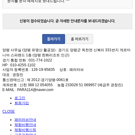
문자를 문자 메세지로 보내드립니다. ^^
신청이 접수되었습니다. 곧 자세한 안내문자를 보내드리겠습니다.
돌아가기
홈 바로가기
양평 사무실 (양평 유명산 활공장)
: 경기도 양평군 옥천면 신복리 331번지 게르마
니아 스파랜드 1층 (양평 한화리조트 인근)
경기 통합 전화
: 031-774-1022
HP
: 010-4255-1102
사업자 등록번호
: 126-19-95835
상호
: 패러러브
대표
: 권창진
통신판매신고
: 제 2012-경기양평-0061호
계좌번호
: 신한 388 12 054055 농협 233026 51 069957 (예금주 권창진)
E-MAIL
: PARA114@naver.com
로그인
회원가입
CLOSE
패러러브안내
체험비행안내
체험비행신청
교육과정안내