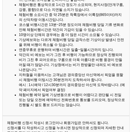
체험비행은 통상적으로 1시간 정도가 소요되며, 현지사정(안개구름,
강풍, 풍향)으로 다소 지연될 소지가 있습니다.
체험비행 소요시간 중 약 25분은 착륙장에서 이륙장(865미터)까지
의 산악차량 이동시간입니다.
코스별 비행시간은 13분~25분 정도이며 체험비행 당일 기류 변화로
인해 체험비행시간은 약간의 가감이 있을 수 있습니다.
10명이상 단체의 경우에는 좀 더 많은 시간이 소요될 수 있습니다.
기상예보와는 다르게 체험비행 당일 급작스런 기상이상 발생시 안전
을 위해 비행이 취소될 수 있습니다.
연중무휴로 운행하며 비행시간은 일출~일몰시간까지 입니다.
약간의 비 예보는 비가 그친 후 비행이 가능하므로 정상적 진행되며
비가 그친 후 피어오르는 구름으로 더욱 아름다운 비행 풍경이 만들
어질 때가 많답니다.
기상청에서는 비가 한방울만 내려도 비 예보로
나온답니다. ^^
지하철을 이용하시는 고객님은 경의중앙선 아신역에서 픽업을 원할
시 체험비행 미팅시간 30분전까지 도착하셔야 합니다.
예시 : 1시예약 / 12시30분까지 경의중앙선 아신역 도착바랍니다. (예
약 페이지에서 픽업여부 결정)
체험비행 예약 일에 기상변동으로 비행이 어렵다고 판단될 시 전일
또는 당일 오전에 예약하신 전화번호로 통보를 드리오며, 정상적으로
진행될 시 별도 통보 드리지는 않습니다.
체험비행 신청서 작성시 로그인이나 회원가입은 안하셔도 됩니다.
신청서를 다 작성하시고 신청을 누르시면 정상적으로 신청되며 자세한 안내