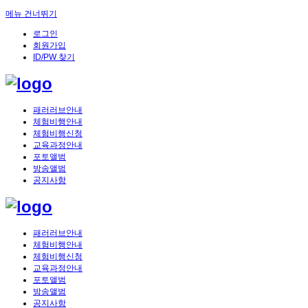
메뉴 건너뛰기
로그인
회원가입
ID/PW 찾기
패러러브안내
체험비행안내
체험비행신청
교육과정안내
포토앨범
방송앨범
공지사항
패러러브안내
체험비행안내
체험비행신청
교육과정안내
포토앨범
방송앨범
공지사항