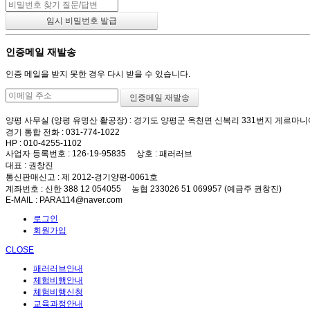
인증메일 재발송
인증 메일을 받지 못한 경우 다시 받을 수 있습니다.
양평 사무실 (양평 유명산 활공장)
: 경기도 양평군 옥천면 신복리 331번지 게르마니
경기 통합 전화
: 031-774-1022
HP
: 010-4255-1102
사업자 등록번호
: 126-19-95835
상호
: 패러러브
대표
: 권창진
통신판매신고
: 제 2012-경기양평-0061호
계좌번호
: 신한 388 12 054055 농협 233026 51 069957 (예금주 권창진)
E-MAIL
: PARA114@naver.com
로그인
회원가입
CLOSE
패러러브안내
체험비행안내
체험비행신청
교육과정안내