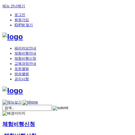
메뉴 건너뛰기
로그인
회원가입
ID/PW 찾기
패러러브안내
체험비행안내
체험비행신청
교육과정안내
포토앨범
방송앨범
공지사항
체험비행신청