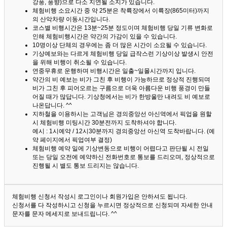
강풍, 풍향)으로 다소 지연될 소지가 있습니다.
체험비행 소요시간 중 약 25분은 착륙장에서 이륙장(865미터)까지
의 산악차량 이동시간입니다.
코스별 비행시간은 13분~25분 정도이며 체험비행 당일 기류 변화로
인해 체험비행시간은 약간의 가감이 있을 수 있습니다.
10명이상 단체의 경우에는 좀 더 많은 시간이 소요될 수 있습니다.
기상예보와는 다르게 체험비행 당일 급작스런 기상이상 발생시 안전
을 위해 비행이 취소될 수 있습니다.
연중무휴로 운행하며 비행시간은 일출~일몰시간까지 입니다.
약간의 비 예보는 비가 그친 후 비행이 가능하므로 정상적 진행되며
비가 그친 후 피어오르는 구름으로 더욱 아름다운 비행 풍경이 만들
어질 때가 많답니다.
기상청에서는 비가 한방울만 내려도 비 예보로
나온답니다. ^^
지하철을 이용하시는 고객님은 경의중앙선 아신역에서 픽업을 원할
시 체험비행 미팅시간 30분전까지 도착하셔야 합니다.
예시 : 1시예약 / 12시30분까지 경의중앙선 아신역 도착바랍니다. (예
약 페이지에서 픽업여부 결정)
체험비행 예약 일에 기상변동으로 비행이 어렵다고 판단될 시 전일
또는 당일 오전에 예약하신 전화번호로 통보를 드리오며, 정상적으로
진행될 시 별도 통보 드리지는 않습니다.
체험비행 신청서 작성시 로그인이나 회원가입은 안하셔도 됩니다.
신청서를 다 작성하시고 신청을 누르시면 정상적으로 신청되며 자세한 안내
문자를 문자 메세지로 보내드립니다. ^^