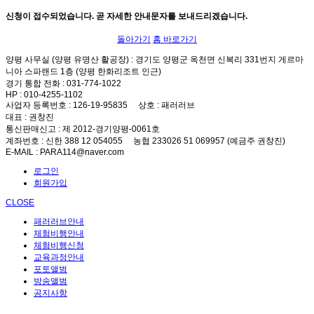
신청이 접수되었습니다. 곧 자세한 안내문자를 보내드리겠습니다.
돌아가기
홈 바로가기
양평 사무실 (양평 유명산 활공장)
: 경기도 양평군 옥천면 신복리 331번지 게르마
니아 스파랜드 1층 (양평 한화리조트 인근)
경기 통합 전화
: 031-774-1022
HP
: 010-4255-1102
사업자 등록번호
: 126-19-95835
상호
: 패러러브
대표
: 권창진
통신판매신고
: 제 2012-경기양평-0061호
계좌번호
: 신한 388 12 054055 농협 233026 51 069957 (예금주 권창진)
E-MAIL
: PARA114@naver.com
로그인
회원가입
CLOSE
패러러브안내
체험비행안내
체험비행신청
교육과정안내
포토앨범
방송앨범
공지사항