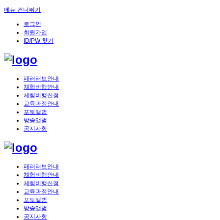
메뉴 건너뛰기
로그인
회원가입
ID/PW 찾기
패러러브안내
체험비행안내
체험비행신청
교육과정안내
포토앨범
방송앨범
공지사항
패러러브안내
체험비행안내
체험비행신청
교육과정안내
포토앨범
방송앨범
공지사항