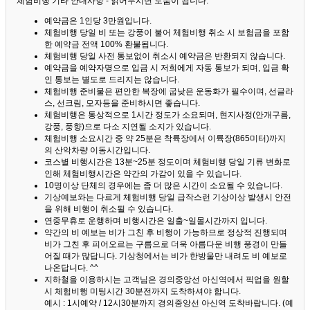
체험비행 기타 안내사항 - 읽어두시면 도움이 됩니다. ^^
예약금은 1인당 3만원입니다.
체험비행 당일 비 또는 강풍이 불어 체험비행 취소 시 보험금을 포함
한 예약금 전액 100% 환불됩니다.
체험비행 당일 사전 통보없이 취소시 예약금은 반환되지 않습니다.
예약금을 예약자명으로 입금 시 저희에게 자동 통보가 되며, 입금 확
인 통보는 별도로 드리지는 않습니다.
체험비행 준비물은 편안한 복장에 굽낮은 운동화가 필수이며, 선글라
스, 선크림, 모자등을 준비하시면 좋습니다.
체험비행은 통상적으로 1시간 정도가 소요되며, 현지사정(안개구름,
강풍, 풍향)으로 다소 지연될 소지가 있습니다.
체험비행 소요시간 중 약 25분은 착륙장에서 이륙장(865미터)까지
의 산악차량 이동시간입니다.
코스별 비행시간은 13분~25분 정도이며 체험비행 당일 기류 변화로
인해 체험비행시간은 약간의 가감이 있을 수 있습니다.
10명이상 단체의 경우에는 좀 더 많은 시간이 소요될 수 있습니다.
기상예보와는 다르게 체험비행 당일 급작스런 기상이상 발생시 안전
을 위해 비행이 취소될 수 있습니다.
연중무휴로 운행하며 비행시간은 일출~일몰시간까지 입니다.
약간의 비 예보는 비가 그친 후 비행이 가능하므로 정상적 진행되며
비가 그친 후 피어오르는 구름으로 더욱 아름다운 비행 풍경이 만들
어질 때가 많답니다.
기상청에서는 비가 한방울만 내려도 비 예보로
나온답니다. ^^
지하철을 이용하시는 고객님은 경의중앙선 아신역에서 픽업을 원할
시 체험비행 미팅시간 30분전까지 도착하셔야 합니다.
예시 : 1시예약 / 12시30분까지 경의중앙선 아신역 도착바랍니다. (예