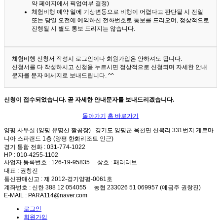
약 페이지에서 픽업여부 결정)
체험비행 예약 일에 기상변동으로 비행이 어렵다고 판단될 시 전일
또는 당일 오전에 예약하신 전화번호로 통보를 드리오며, 정상적으로
진행될 시 별도 통보 드리지는 않습니다.
체험비행 신청서 작성시 로그인이나 회원가입은 안하셔도 됩니다.
신청서를 다 작성하시고 신청을 누르시면 정상적으로 신청되며 자세한 안내
문자를 문자 메세지로 보내드립니다. ^^
신청이 접수되었습니다. 곧 자세한 안내문자를 보내드리겠습니다.
돌아가기
홈 바로가기
양평 사무실 (양평 유명산 활공장)
: 경기도 양평군 옥천면 신복리 331번지 게르마
니아 스파랜드 1층 (양평 한화리조트 인근)
경기 통합 전화
: 031-774-1022
HP
: 010-4255-1102
사업자 등록번호
: 126-19-95835
상호
: 패러러브
대표
: 권창진
통신판매신고
: 제 2012-경기양평-0061호
계좌번호
: 신한 388 12 054055 농협 233026 51 069957 (예금주 권창진)
E-MAIL
: PARA114@naver.com
로그인
회원가입