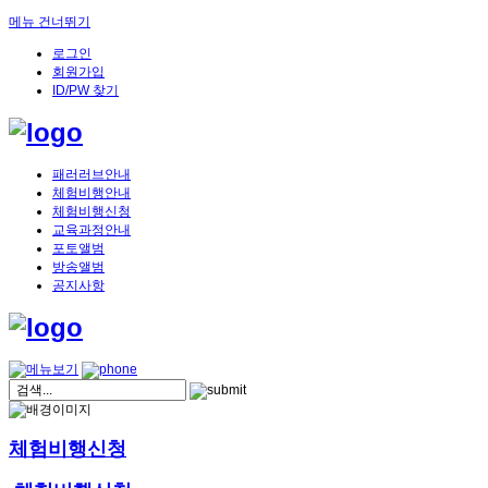
메뉴 건너뛰기
로그인
회원가입
ID/PW 찾기
패러러브안내
체험비행안내
체험비행신청
교육과정안내
포토앨범
방송앨범
공지사항
체험비행신청