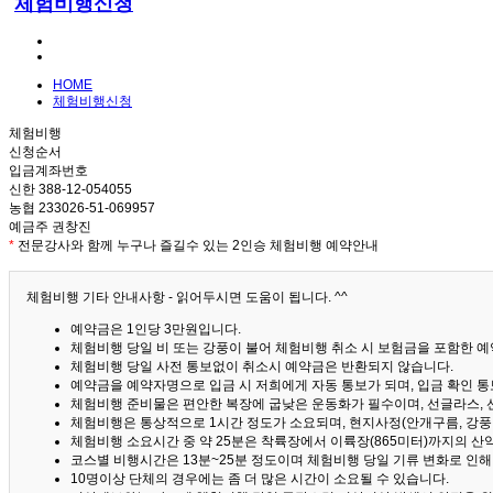
체험비행신청
HOME
체험비행신청
체험비행
신청순서
입금계좌번호
신한 388-12-054055
농협 233026-51-069957
예금주 권창진
*
전문강사와 함께 누구나 즐길수 있는 2인승 체험비행 예약안내
체험비행 기타 안내사항 - 읽어두시면 도움이 됩니다. ^^
예약금은 1인당 3만원입니다.
체험비행 당일 비 또는 강풍이 불어 체험비행 취소 시 보험금을 포함한 예약
체험비행 당일 사전 통보없이 취소시 예약금은 반환되지 않습니다.
예약금을 예약자명으로 입금 시 저희에게 자동 통보가 되며, 입금 확인 
체험비행 준비물은 편안한 복장에 굽낮은 운동화가 필수이며, 선글라스, 
체험비행은 통상적으로 1시간 정도가 소요되며, 현지사정(안개구름, 강풍,
체험비행 소요시간 중 약 25분은 착륙장에서 이륙장(865미터)까지의 
코스별 비행시간은 13분~25분 정도이며 체험비행 당일 기류 변화로 인
10명이상 단체의 경우에는 좀 더 많은 시간이 소요될 수 있습니다.