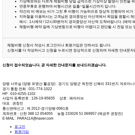
기상예보와는 다르게 체험비행 당일 급작스런 기상이상 발생시 안전을 위
연중무휴로 운행하며 비행시간은 일출~일몰시간까지 입니다.
약간의 비 예보는 비가 그친 후 비행이 가능하므로 정상적 진행되며 비가
지하철을 이용하시는 고객님은 경의중앙선 아신역에서 픽업을 원할시 체
예시 : 1시예약 / 12시30분까지 경의중앙선 아신역 도착바랍니다. (예약
체험비행 예약 일에 기상변동으로 비행이 어렵다고 판단될 시 전일 또는 
체험비행 신청서 작성시 로그인이나 회원가입은 안하셔도 됩니다.
신청서를 다 작성하시고 신청을 누르시면 정상적으로 신청되며 자세한 안내문자를
신청이 접수되었습니다. 곧 자세한 안내문자를 보내드리겠습니다.
양평 사무실 (양평 유명산 활공장)
: 경기도 양평군 옥천면 신복리 331번지 게르마니
경기 통합 전화
: 031-774-1022
HP
: 010-4255-1102
사업자 등록번호
: 126-19-95835
상호
: 패러러브
대표
: 권창진
통신판매신고
: 제 2012-경기양평-0061호
계좌번호
: 신한 388 12 054055 농협 233026 51 069957 (예금주 권창진)
E-MAIL
: PARA114@naver.com
로그인
회원가입