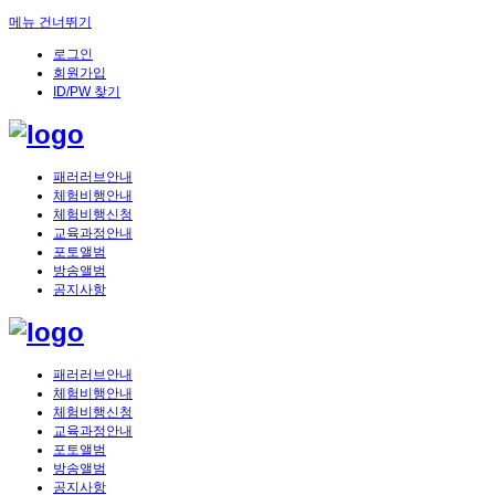
메뉴 건너뛰기
로그인
회원가입
ID/PW 찾기
패러러브안내
체험비행안내
체험비행신청
교육과정안내
포토앨범
방송앨범
공지사항
패러러브안내
체험비행안내
체험비행신청
교육과정안내
포토앨범
방송앨범
공지사항