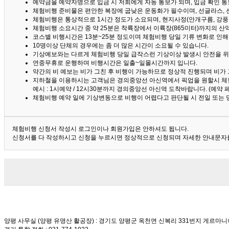
예약금을 예약자명으로 입금 시 저희에게 자동 통보가 되며, 입금 확인 
체험비행 준비물은 편안한 복장에 굽낮은 운동화가 필수이며, 선글라스, 
체험비행은 통상적으로 1시간 정도가 소요되며, 현지사정(안개구름, 강풍,
체험비행 소요시간 중 약 25분은 착륙장에서 이륙장(865미터)까지의 
코스별 비행시간은 13분~25분 정도이며 체험비행 당일 기류 변화로 인
10명이상 단체의 경우에는 좀 더 많은 시간이 소요될 수 있습니다.
기상예보와는 다르게 체험비행 당일 급작스런 기상이상 발생시 안전을 위
연중무휴로 운행하며 비행시간은 일출~일몰시간까지 입니다.
약간의 비 예보는 비가 그친 후 비행이 가능하므로 정상적 진행되며 비가
지하철을 이용하시는 고객님은 경의중앙선 아신역에서 픽업을 원할시 체
예시 : 1시예약 / 12시30분까지 경의중앙선 아신역 도착바랍니다. (예약
체험비행 예약 일에 기상변동으로 비행이 어렵다고 판단될 시 전일 또는 
체험비행 신청서 작성시 로그인이나 회원가입은 안하셔도 됩니다.
신청서를 다 작성하시고 신청을 누르시면 정상적으로 신청되며 자세한 안내문자를
양평 사무실 (양평 유명산 활공장)
: 경기도 양평군 옥천면 신복리 331번지 게르마니