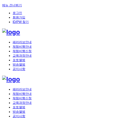
메뉴 건너뛰기
로그인
회원가입
ID/PW 찾기
패러러브안내
체험비행안내
체험비행신청
교육과정안내
포토앨범
방송앨범
공지사항
패러러브안내
체험비행안내
체험비행신청
교육과정안내
포토앨범
방송앨범
공지사항