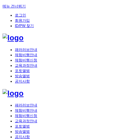
메뉴 건너뛰기
로그인
회원가입
ID/PW 찾기
패러러브안내
체험비행안내
체험비행신청
교육과정안내
포토앨범
방송앨범
공지사항
패러러브안내
체험비행안내
체험비행신청
교육과정안내
포토앨범
방송앨범
공지사항