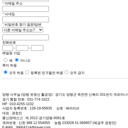
*
이메일 주소
*
닉네임
*
비밀번호 찾기 질문/답변
전화번호
-
-
메일링 가입
예
아니오
쪽지 허용
모두 허용
등록된 친구들만 허용
모두 금지
양평 사무실 (양평 유명산 활공장)
: 경기도 양평군 옥천면 신복리 331번지 게르마니
경기 통합 전화
: 031-774-1022
HP
: 010-4255-1102
사업자 등록번호
: 126-19-95835
상호
: 패러러브
대표
: 권창진
통신판매신고
: 제 2012-경기양평-0061호
계좌번호
: 신한 388 12 054055 농협 233026 51 069957 (예금주 권창진)
E-MAIL
: PARA114@naver.com