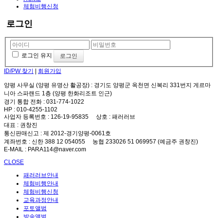
체험비행신청
로그인
로그인 유지
ID/PW 찾기
|
회원가입
양평 사무실 (양평 유명산 활공장)
: 경기도 양평군 옥천면 신복리 331번지 게르마
니아 스파랜드 1층 (양평 한화리조트 인근)
경기 통합 전화
: 031-774-1022
HP
: 010-4255-1102
사업자 등록번호
: 126-19-95835
상호
: 패러러브
대표
: 권창진
통신판매신고
: 제 2012-경기양평-0061호
계좌번호
: 신한 388 12 054055 농협 233026 51 069957 (예금주 권창진)
E-MAIL
: PARA114@naver.com
CLOSE
패러러브안내
체험비행안내
체험비행신청
교육과정안내
포토앨범
방송앨범