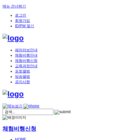
메뉴 건너뛰기
로그인
회원가입
ID/PW 찾기
패러러브안내
체험비행안내
체험비행신청
교육과정안내
포토앨범
방송앨범
공지사항
체험비행신청
HOME