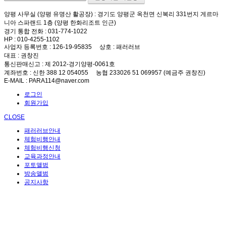
양평 사무실 (양평 유명산 활공장)
: 경기도 양평군 옥천면 신복리 331번지 게르마
니아 스파랜드 1층 (양평 한화리조트 인근)
경기 통합 전화
: 031-774-1022
HP
: 010-4255-1102
사업자 등록번호
: 126-19-95835
상호
: 패러러브
대표
: 권창진
통신판매신고
: 제 2012-경기양평-0061호
계좌번호
: 신한 388 12 054055 농협 233026 51 069957 (예금주 권창진)
E-MAIL
: PARA114@naver.com
로그인
회원가입
CLOSE
패러러브안내
체험비행안내
체험비행신청
교육과정안내
포토앨범
방송앨범
공지사항