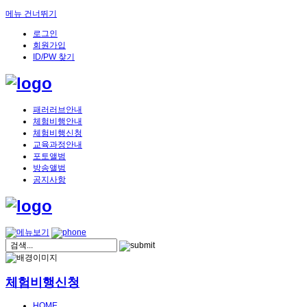
메뉴 건너뛰기
로그인
회원가입
ID/PW 찾기
패러러브안내
체험비행안내
체험비행신청
교육과정안내
포토앨범
방송앨범
공지사항
체험비행신청
HOME