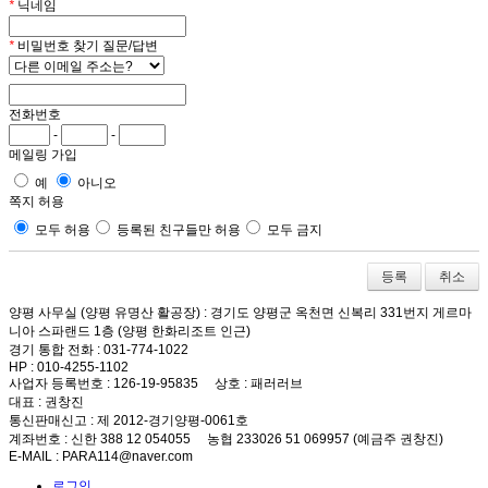
*
닉네임
*
비밀번호 찾기 질문/답변
전화번호
-
-
메일링 가입
예
아니오
쪽지 허용
모두 허용
등록된 친구들만 허용
모두 금지
취소
양평 사무실 (양평 유명산 활공장)
: 경기도 양평군 옥천면 신복리 331번지 게르마
니아 스파랜드 1층 (양평 한화리조트 인근)
경기 통합 전화
: 031-774-1022
HP
: 010-4255-1102
사업자 등록번호
: 126-19-95835
상호
: 패러러브
대표
: 권창진
통신판매신고
: 제 2012-경기양평-0061호
계좌번호
: 신한 388 12 054055 농협 233026 51 069957 (예금주 권창진)
E-MAIL
: PARA114@naver.com
로그인