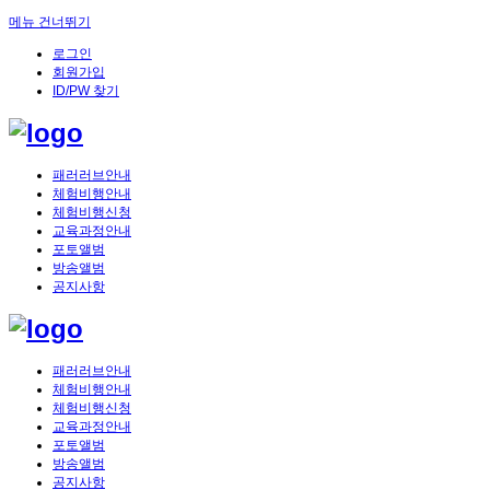
메뉴 건너뛰기
로그인
회원가입
ID/PW 찾기
패러러브안내
체험비행안내
체험비행신청
교육과정안내
포토앨범
방송앨범
공지사항
패러러브안내
체험비행안내
체험비행신청
교육과정안내
포토앨범
방송앨범
공지사항