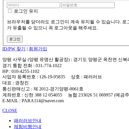
로그인 유지
브라우저를 닫더라도 로그인이 계속 유지될 수 있습니다. 로그
가 유출될 수 있으니 꼭 로그아웃을 해주세요.
ID/PW 찾기
|
회원가입
양평 사무실 (양평 유명산 활공장)
: 경기도 양평군 옥천면 신복
경기 통합 전화
: 031-774-1022
HP
: 010-4255-1102
사업자 등록번호
: 126-19-95835
상호
: 패러러브
대표
: 권창진
통신판매신고
: 제 2012-경기양평-0061호
계좌번호
: 신한 388 12 054055 농협 233026 51 069957 (예
E-MAIL
: PARA114@naver.com
CLOSE
패러러브안내
체험비행안내