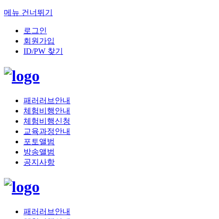
메뉴 건너뛰기
로그인
회원가입
ID/PW 찾기
패러러브안내
체험비행안내
체험비행신청
교육과정안내
포토앨범
방송앨범
공지사항
패러러브안내