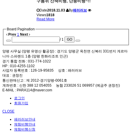
구름위 산책비행, 단풍비행~!!
Date
2018.11.03
By
패러러브
Views
1818
Read More
Board Pagination
Prev
1
Next
/ 1
GO
양평 사무실 (양평 유명산 활공장)
: 경기도 양평군 옥천면 신복리 331번지 게르마
니아 스파랜드 1층 (양평 한화리조트 인근)
경기 통합 전화
: 031-774-1022
HP
: 010-4255-1102
사업자 등록번호
: 126-19-95835
상호
: 패러러브
대표
: 권창진
통신판매신고
: 제 2012-경기양평-0061호
계좌번호
: 신한 388 12 054055 농협 233026 51 069957 (예금주 권창진)
E-MAIL
: PARA114@naver.com
로그인
회원가입
CLOSE
패러러브안내
체험비행안내
체험비행신청