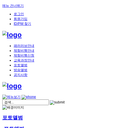
메뉴 건너뛰기
로그인
회원가입
ID/PW 찾기
패러러브안내
체험비행안내
체험비행신청
교육과정안내
포토앨범
방송앨범
공지사항
포토앨범