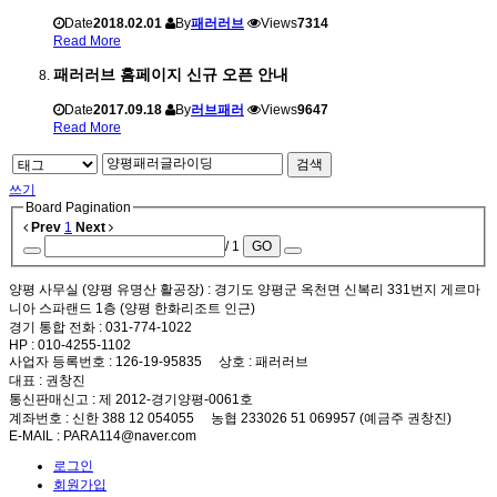
Date
2018.02.01
By
패러러브
Views
7314
Read More
패러러브 홈페이지 신규 오픈 안내
Date
2017.09.18
By
러브패러
Views
9647
Read More
검색
쓰기
Board Pagination
Prev
1
Next
/ 1
GO
양평 사무실 (양평 유명산 활공장)
: 경기도 양평군 옥천면 신복리 331번지 게르마
니아 스파랜드 1층 (양평 한화리조트 인근)
경기 통합 전화
: 031-774-1022
HP
: 010-4255-1102
사업자 등록번호
: 126-19-95835
상호
: 패러러브
대표
: 권창진
통신판매신고
: 제 2012-경기양평-0061호
계좌번호
: 신한 388 12 054055 농협 233026 51 069957 (예금주 권창진)
E-MAIL
: PARA114@naver.com
로그인
회원가입