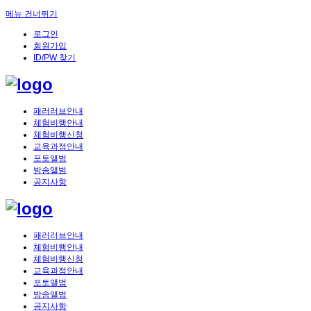
메뉴 건너뛰기
로그인
회원가입
ID/PW 찾기
패러러브안내
체험비행안내
체험비행신청
교육과정안내
포토앨범
방송앨범
공지사항
패러러브안내
체험비행안내
체험비행신청
교육과정안내
포토앨범
방송앨범
공지사항