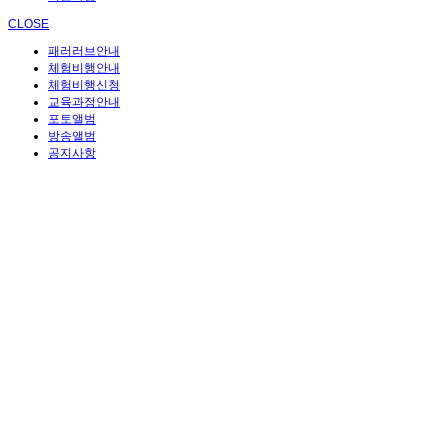
CLOSE
패러러브안내
체험비행안내
체험비행신청
교육과정안내
포토앨범
방송앨범
공지사항