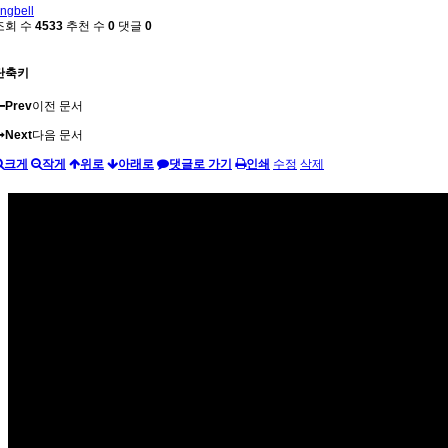
ingbell
조회 수
4533
추천 수
0
댓글
0
단축키
Prev
이전 문서
Next
다음 문서
크게
작게
위로
아래로
댓글로 가기
인쇄
수정
삭제