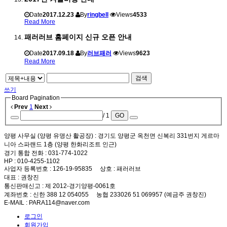
Date
2017.12.23
By
ringbell
Views
4533
Read More
패러러브 홈페이지 신규 오픈 안내
Date
2017.09.18
By
러브패러
Views
9623
Read More
검색
쓰기
Board Pagination
Prev
1
Next
/ 1
GO
양평 사무실 (양평 유명산 활공장)
: 경기도 양평군 옥천면 신복리 331번지 게르마
니아 스파랜드 1층 (양평 한화리조트 인근)
경기 통합 전화
: 031-774-1022
HP
: 010-4255-1102
사업자 등록번호
: 126-19-95835
상호
: 패러러브
대표
: 권창진
통신판매신고
: 제 2012-경기양평-0061호
계좌번호
: 신한 388 12 054055 농협 233026 51 069957 (예금주 권창진)
E-MAIL
: PARA114@naver.com
로그인
회원가입