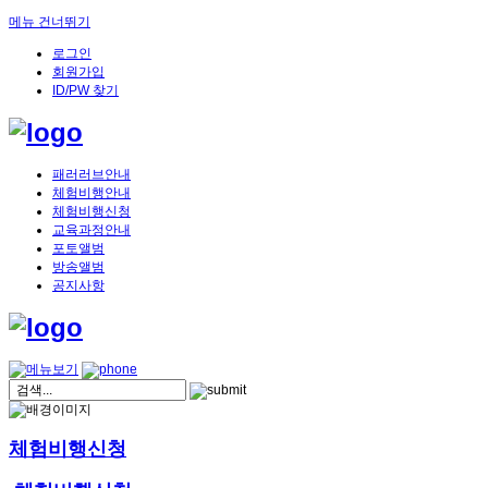
메뉴 건너뛰기
로그인
회원가입
ID/PW 찾기
패러러브안내
체험비행안내
체험비행신청
교육과정안내
포토앨범
방송앨범
공지사항
체험비행신청