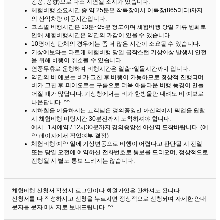
강풍, 풍향)으로 다소 지연될 소지가 있습니다.
체험비행 소요시간 중 약 25분은 착륙장에서 이륙장(865미터)까지
의 산악차량 이동시간입니다.
코스별 비행시간은 13분~25분 정도이며 체험비행 당일 기류 변화로
인해 체험비행시간은 약간의 가감이 있을 수 있습니다.
10명이상 단체의 경우에는 좀 더 많은 시간이 소요될 수 있습니다.
기상예보와는 다르게 체험비행 당일 급작스런 기상이상 발생시 안전
을 위해 비행이 취소될 수 있습니다.
연중무휴로 운행하며 비행시간은 일출~일몰시간까지 입니다.
약간의 비 예보는 비가 그친 후 비행이 가능하므로 정상적 진행되며
비가 그친 후 피어오르는 구름으로 더욱 아름다운 비행 풍경이 만들
어질 때가 많답니다.
기상청에서는 비가 한방울만 내려도 비 예보로
나온답니다. ^^
지하철을 이용하시는 고객님은 경의중앙선 아신역에서 픽업을 원할
시 체험비행 미팅시간 30분전까지 도착하셔야 합니다.
예시 : 1시예약 / 12시30분까지 경의중앙선 아신역 도착바랍니다. (예
약 페이지에서 픽업여부 결정)
체험비행 예약 일에 기상변동으로 비행이 어렵다고 판단될 시 전일
또는 당일 오전에 예약하신 전화번호로 통보를 드리오며, 정상적으로
진행될 시 별도 통보 드리지는 않습니다.
체험비행 신청서 작성시 로그인이나 회원가입은 안하셔도 됩니다.
신청서를 다 작성하시고 신청을 누르시면 정상적으로 신청되며 자세한 안내
문자를 문자 메세지로 보내드립니다. ^^