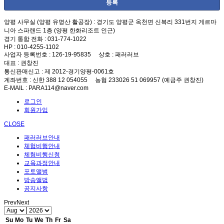
양평 사무실 (양평 유명산 활공장)
: 경기도 양평군 옥천면 신복리 331번지 게르마
니아 스파랜드 1층 (양평 한화리조트 인근)
경기 통합 전화
: 031-774-1022
HP
: 010-4255-1102
사업자 등록번호
: 126-19-95835
상호
: 패러러브
대표
: 권창진
통신판매신고
: 제 2012-경기양평-0061호
계좌번호
: 신한 388 12 054055 농협 233026 51 069957 (예금주 권창진)
E-MAIL
: PARA114@naver.com
로그인
회원가입
CLOSE
패러러브안내
체험비행안내
체험비행신청
교육과정안내
포토앨범
방송앨범
공지사항
Prev
Next
Su
Mo
Tu
We
Th
Fr
Sa