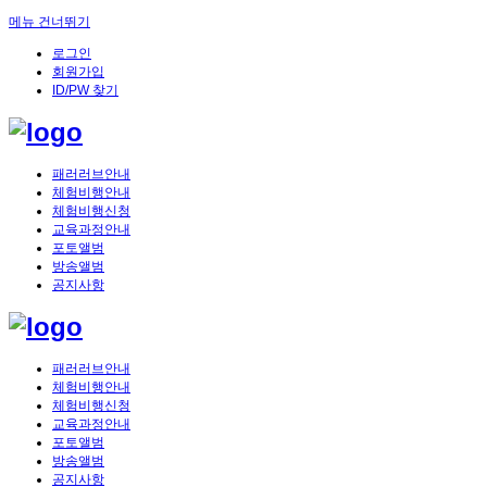
메뉴 건너뛰기
로그인
회원가입
ID/PW 찾기
패러러브안내
체험비행안내
체험비행신청
교육과정안내
포토앨범
방송앨범
공지사항
패러러브안내
체험비행안내
체험비행신청
교육과정안내
포토앨범
방송앨범
공지사항