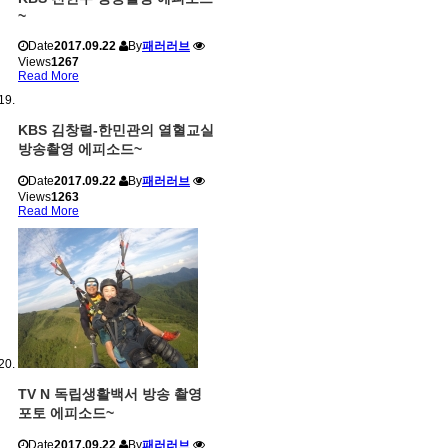
~
Date
2017.09.22
By
패러러브
Views
1267
Read More
KBS 김창렬-한민관의 열혈교실
방송촬영 에피소드~
Date
2017.09.22
By
패러러브
Views
1263
Read More
TV N 독립생활백서 방송 촬영
포토 에피소드~
Date
2017.09.22
By
패러러브