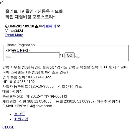
올리브 TV 촬영 - 신동욱 + 모델
라인 체험비행 포토스토리~
Date
2017.09.18
By
러브패러
Views
3424
Read More
Board Pagination
Prev
1
Next
/ 1
GO
양평 사무실 (양평 유명산 활공장)
: 경기도 양평군 옥천면 신복리 331번지 게르마
니아 스파랜드 1층 (양평 한화리조트 인근)
경기 통합 전화
: 031-774-1022
HP
: 010-4255-1102
사업자 등록번호
: 126-19-95835
상호
: 패러러브
대표
: 권창진
통신판매신고
: 제 2012-경기양평-0061호
계좌번호
: 신한 388 12 054055 농협 233026 51 069957 (예금주 권창진)
E-MAIL
: PARA114@naver.com
로그인
회원가입
CLOSE