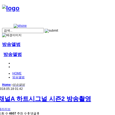
방송앨범
방송앨범
HOME
방송앨범
Home
방송앨범
018.05.18 01:42
채널A 하트시그널 시즌2 방송촬영
패러러브
조회 수
4607
추천 수
0
댓글
0