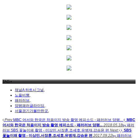
TAG •
채널A 하트시그널
,
노을비행
,
패러러브
,
양평패러글라이딩
,
서울경기가볼만한곳
,
Prev
MBC 어서와 한국은 처음이지 방송 촬영 에피소드 - 패러러브 양평...
MBC
어서와 한국은 처음이지 방송 촬영 에피소드 - 패러러브 양평...
2018.05.18
패러
by
러브
SBS 꽃놀이패 촬영 - 이상민.서장훈.조세호.유병재.강승윤 편
Next
SBS
꽃놀이패 촬영 - 이상민.서장훈.조세호.유병재.강승윤 편
2017.09.22
패러러브
by