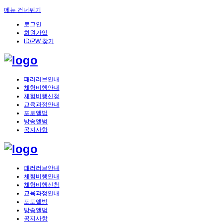
메뉴 건너뛰기
로그인
회원가입
ID/PW 찾기
패러러브안내
체험비행안내
체험비행신청
교육과정안내
포토앨범
방송앨범
공지사항
패러러브안내
체험비행안내
체험비행신청
교육과정안내
포토앨범
방송앨범
공지사항