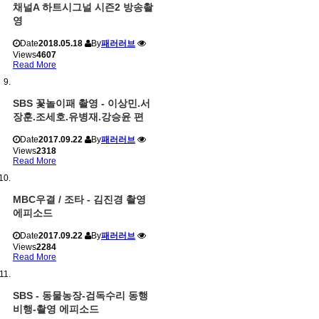
채널A 하트시그널 시즌2 방송촬
영
Date
2018.05.18
By
패러러브
Views
4607
Read More
SBS 꽃놀이패 촬영 - 이상민.서
장훈.조세호.유병재.강승윤 편
Date
2017.09.22
By
패러러브
Views
2318
Read More
MBC우결 / 조타 - 김진경 촬영
에피소드
Date
2017.09.22
By
패러러브
Views
2284
Read More
SBS - 동물농장-검독수리 동행
비행-촬영 에피소드