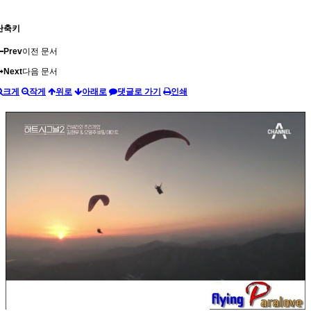
단축키
Prev
이전 문서
Next
다음 문서
크게
작게
위로
아래로
댓글로 가기
인쇄