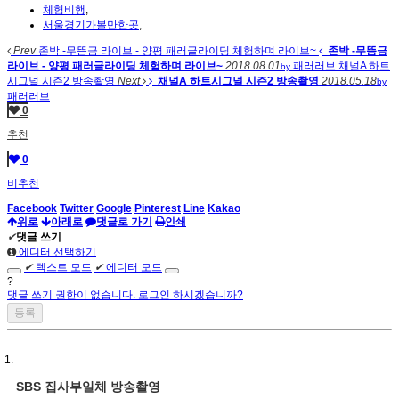
체험비행
,
서울경기가볼만한곳
,
Prev
존박 -무뜸금 라이브 - 양평 패러글라이딩 체험하며 라이브~
존박 -무뜸금
라이브 - 양평 패러글라이딩 체험하며 라이브~
2018.08.01
패러러브
채널A 하트
by
시그널 시즌2 방송촬영
Next
채널A 하트시그널 시즌2 방송촬영
2018.05.18
by
패러러브
0
추천
0
비추천
Facebook
Twitter
Google
Pinterest
Line
Kakao
위로
아래로
댓글로 가기
인쇄
✔
댓글 쓰기
에디터 선택하기
✔
텍스트 모드
✔
에디터 모드
?
댓글 쓰기 권한이 없습니다. 로그인 하시겠습니까?
SBS 집사부일체 방송촬영