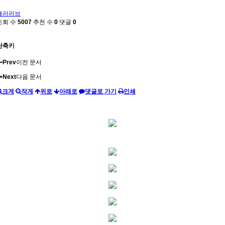
패러러브
조회 수
5007
추천 수
0
댓글
0
단축키
Prev
이전 문서
Next
다음 문서
크게
작게
위로
아래로
댓글로 가기
인쇄