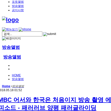
포토앨범
방송앨범
공지사항
방송앨범
방송앨범
HOME
방송앨범
Home
방송앨범
018.05.18 01:52
MBC 어서와 한국은 처음이지 방송 촬영 
피소드 - 패러러브 양평 패러글라이딩