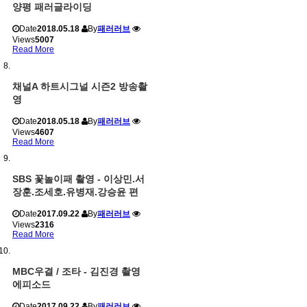
양평 패러글라이딩
Date
2018.05.18
By
패러러브
Views
5007
Read More
채널A 하트시그널 시즌2 방송촬
영
Date
2018.05.18
By
패러러브
Views
4607
Read More
SBS 꽃놀이패 촬영 - 이상민.서
장훈.조세호.유병재.강승윤 편
Date
2017.09.22
By
패러러브
Views
2316
Read More
MBC우결 / 조타 - 김진경 촬영
에피소드
Date
2017.09.22
By
패러러브