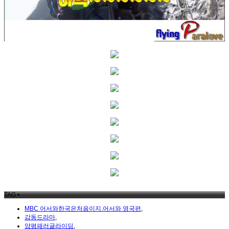
TAG •
MBC 어서와한국은처음이지.어서와 영국편
,
감동드라마
,
양평패러글라이딩
,