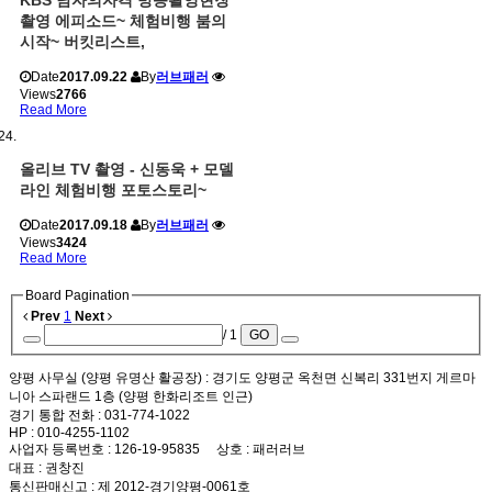
KBS 남자의자격 방송촬영현장
촬영 에피소드~ 체험비행 붐의
시작~ 버킷리스트,
Date
2017.09.22
By
러브패러
Views
2766
Read More
올리브 TV 촬영 - 신동욱 + 모델
라인 체험비행 포토스토리~
Date
2017.09.18
By
러브패러
Views
3424
Read More
Board Pagination
Prev
1
Next
/ 1
GO
양평 사무실 (양평 유명산 활공장)
: 경기도 양평군 옥천면 신복리 331번지 게르마
니아 스파랜드 1층 (양평 한화리조트 인근)
경기 통합 전화
: 031-774-1022
HP
: 010-4255-1102
사업자 등록번호
: 126-19-95835
상호
: 패러러브
대표
: 권창진
통신판매신고
: 제 2012-경기양평-0061호