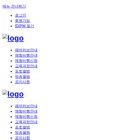
메뉴 건너뛰기
로그인
회원가입
ID/PW 찾기
패러러브안내
체험비행안내
체험비행신청
교육과정안내
포토앨범
방송앨범
공지사항
패러러브안내
체험비행안내
체험비행신청
교육과정안내
포토앨범
방송앨범
공지사항