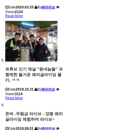
Date
2020.03.25
By
패러러브
Views
2124
Read More
유튜브 인기 채널 "동네놈들" 과
함께한 즐거운 패러글라이딩 몰
카..ㅋㅋ
Date
2019.10.31
By
패러러브
Views
3114
Read More
존박 -무뜸금 라이브 - 양평 패러
글라이딩 체험하며 라이브~
Date
2018.08.01
By
패러러브