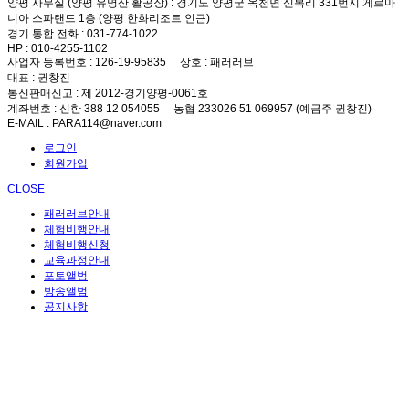
양평 사무실 (양평 유명산 활공장)
: 경기도 양평군 옥천면 신복리 331번지 게르마
니아 스파랜드 1층 (양평 한화리조트 인근)
경기 통합 전화
: 031-774-1022
HP
: 010-4255-1102
사업자 등록번호
: 126-19-95835
상호
: 패러러브
대표
: 권창진
통신판매신고
: 제 2012-경기양평-0061호
계좌번호
: 신한 388 12 054055 농협 233026 51 069957 (예금주 권창진)
E-MAIL
: PARA114@naver.com
로그인
회원가입
CLOSE
패러러브안내
체험비행안내
체험비행신청
교육과정안내
포토앨범
방송앨범
공지사항