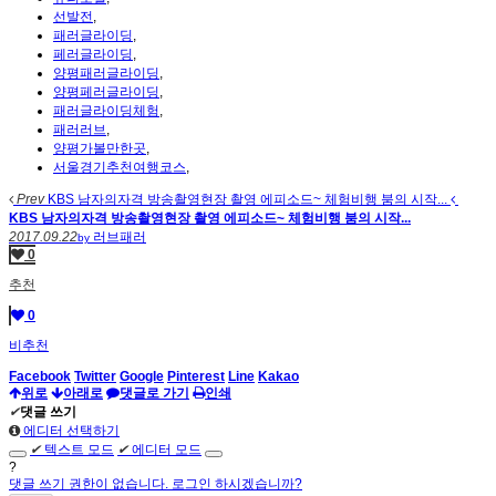
선발전
,
패러글라이딩
,
페러글라이딩
,
양평패러글라이딩
,
양평페러글라이딩
,
패러글라이딩체험
,
패러러브
,
양평가볼만한곳
,
서울경기추천여행코스
,
Prev
KBS 남자의자격 방송촬영현장 촬영 에피소드~ 체험비행 붐의 시작...
KBS 남자의자격 방송촬영현장 촬영 에피소드~ 체험비행 붐의 시작...
2017.09.22
러브패러
by
0
추천
0
비추천
Facebook
Twitter
Google
Pinterest
Line
Kakao
위로
아래로
댓글로 가기
인쇄
✔
댓글 쓰기
에디터 선택하기
✔
텍스트 모드
✔
에디터 모드
?
댓글 쓰기 권한이 없습니다. 로그인 하시겠습니까?