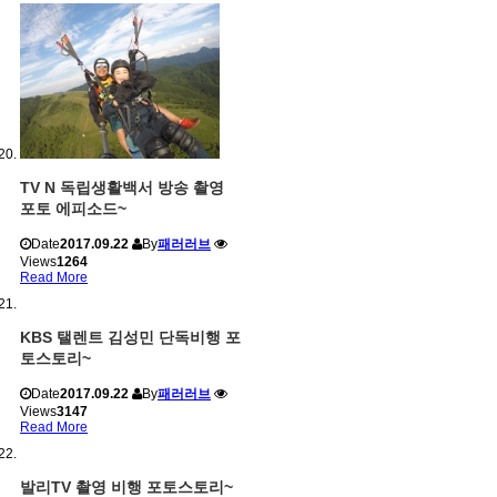
TV N 독립생활백서 방송 촬영
포토 에피소드~
Date
2017.09.22
By
패러러브
Views
1264
Read More
KBS 탤렌트 김성민 단독비행 포
토스토리~
Date
2017.09.22
By
패러러브
Views
3147
Read More
발리TV 촬영 비행 포토스토리~