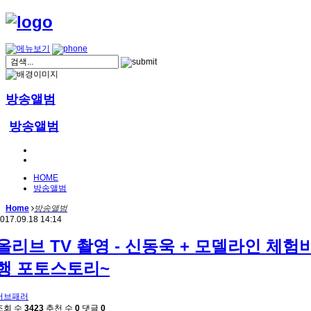
방송앨범
방송앨범
HOME
방송앨범
Home
방송앨범
017.09.18 14:14
올리브 TV 촬영 - 신동욱 + 모델라인 체험
행 포토스토리~
러브패러
조회 수
3423
추천 수
0
댓글
0