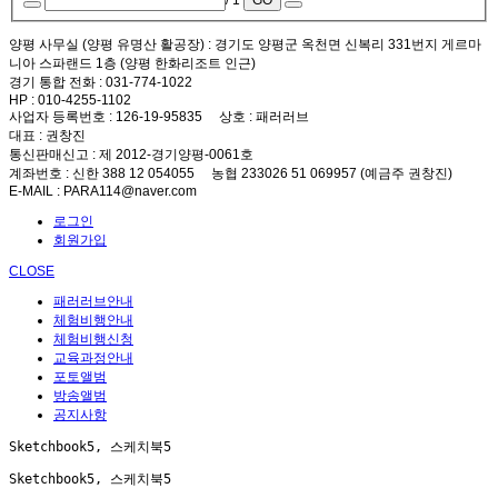
/ 1
GO
양평 사무실 (양평 유명산 활공장)
: 경기도 양평군 옥천면 신복리 331번지 게르마
니아 스파랜드 1층 (양평 한화리조트 인근)
경기 통합 전화
: 031-774-1022
HP
: 010-4255-1102
사업자 등록번호
: 126-19-95835
상호
: 패러러브
대표
: 권창진
통신판매신고
: 제 2012-경기양평-0061호
계좌번호
: 신한 388 12 054055 농협 233026 51 069957 (예금주 권창진)
E-MAIL
: PARA114@naver.com
로그인
회원가입
CLOSE
패러러브안내
체험비행안내
체험비행신청
교육과정안내
포토앨범
방송앨범
공지사항
Sketchbook5, 스케치북5
Sketchbook5, 스케치북5