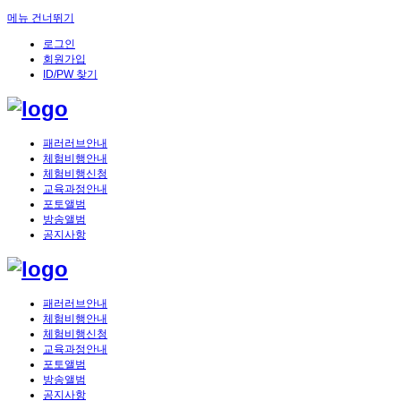
메뉴 건너뛰기
로그인
회원가입
ID/PW 찾기
패러러브안내
체험비행안내
체험비행신청
교육과정안내
포토앨범
방송앨범
공지사항
패러러브안내
체험비행안내
체험비행신청
교육과정안내
포토앨범
방송앨범
공지사항