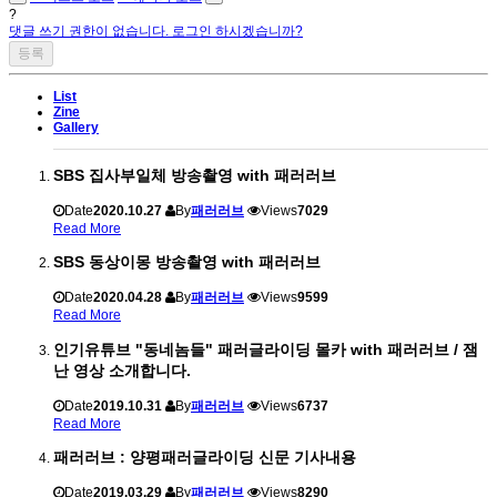
?
댓글 쓰기 권한이 없습니다. 로그인 하시겠습니까?
List
Zine
Gallery
SBS 집사부일체 방송촬영 with 패러러브
Date
2020.10.27
By
패러러브
Views
7029
Read More
SBS 동상이몽 방송촬영 with 패러러브
Date
2020.04.28
By
패러러브
Views
9599
Read More
인기유튜브 "동네놈들" 패러글라이딩 몰카 with 패러러브 / 잼
난 영상 소개합니다.
Date
2019.10.31
By
패러러브
Views
6737
Read More
패러러브 : 양평패러글라이딩 신문 기사내용
Date
2019.03.29
By
패러러브
Views
8290