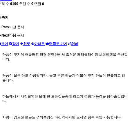
조회 수
6190
추천 수
0
댓글
0
단축키
Prev
이전 문서
Next
다음 문서
크게
작게
위로
아래로
댓글로 가기
인쇄
단풍이 멋지게 어울러진 양평 유명산에서 즐거운 패러글라이딩 체험비행을 추천합
니다.
단풍이 물든 산도 아름답지만...높고 푸른 하늘과 더불어 멋진 하늘이 연출되고 있
습니다.
하늘에서의 사진촬영은 올해 한 모든것들중에 최고의 경험과 풍경을 담아줄것입니
다.
차량이 없으신 분들도 경의중앙선 아신역까지만 오시면 왕복 픽업 가능합니다.