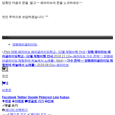
닫혔던 마음의 문을 열고~~ 패러러브의 문을 노크하세요~~
멋진 추억으로 보답하겠습니다. ^^
TAG •
양평패러글라이딩
,
Prev
양평 패러러브 패러글라이딩학교 - 12월 체험비행 안내
양평 패러러브 패
러글라이딩학교 - 12월 체험비행 안내
2018.11.11
패러러브
가수 존박~~ 양평패
by
러글라이딩 체험하며 하늘에서 노래를~
Next
가수 존박~~ 양평패러글라이딩 체
험하며 하늘에서 노래를~
2018.08.01
패러러브
by
0
추천
0
비추천
Facebook
Twitter
Google
Pinterest
Line
Kakao
위로
아래로
댓글로 가기
인쇄
✔
댓글 쓰기
에디터 선택하기
✔
텍스트 모드
✔
에디터 모드