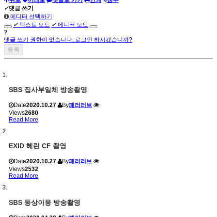
위로
아래로
댓글로 가기
인쇄
첨부
✔
댓글 쓰기
에디터 선택하기
✔
텍스트 모드
✔
에디터 모드
?
댓글 쓰기 권한이 없습니다. 로그인 하시겠습니까?
SBS 집사부일체 방송촬영
Date
2020.10.27
By
패러러브
Views
2680
Read More
EXID 혜린 CF 촬영
Date
2020.10.27
By
패러러브
Views
2532
Read More
SBS 동상이몽 방송촬영