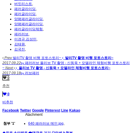
버킷리스트
,
패러글라이딩
,
페러글라이딩
,
양평패러글라이딩
,
양평페러글라이딩
,
패러글라이딩체험
,
패러러브
,
이경규.김성민
,
김태원
,
김국진
,
Prev
발리TV 촬영 비행 포토스토리~
발리TV 촬영 비행 포토스토리~
2017.09.22
패러러브
올리브 TV 촬영 - 신동욱 + 모델라인 체험비행 포토스토리
by
~
Next
올리브 TV 촬영 - 신동욱 + 모델라인 체험비행 포토스토리~
2017.09.18
러브패러
by
0
추천
0
비추천
Facebook
Twitter
Google
Pinterest
Line
Kakao
Atachment
첨부
'
1
'
640 패러러브 메인.jpg
,