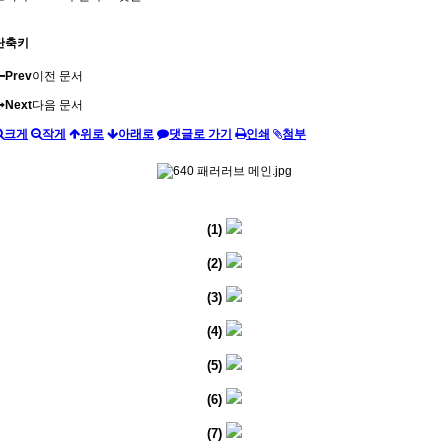
단축키
Prev
이전 문서
Next
다음 문서
크게
작게
위로
아래로
댓글로 가기
인쇄
첨부
(1)
(2)
(3)
(4)
(5)
(6)
(7)