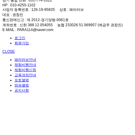
경기 통합 전화
: 031-774-1022
HP
: 010-4255-1102
사업자 등록번호
: 126-19-95835
상호
: 패러러브
대표
: 권창진
통신판매신고
: 제 2012-경기양평-0061호
계좌번호
: 신한 388 12 054055 농협 233026 51 069957 (예금주 권창진)
E-MAIL
: PARA114@naver.com
로그인
회원가입
CLOSE
패러러브안내
체험비행안내
체험비행신청
교육과정안내
포토앨범
방송앨범
공지사항