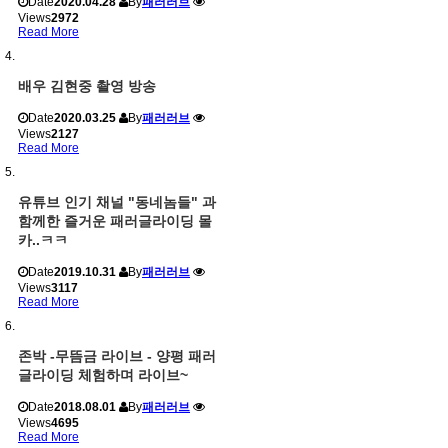
Date
2020.04.28
By
패러러브
Views
2972
Read More
배우 김현중 촬영 방송
Date
2020.03.25
By
패러러브
Views
2127
Read More
유튜브 인기 채널 "동네놈들" 과
함께한 즐거운 패러글라이딩 몰
카..ㅋㅋ
Date
2019.10.31
By
패러러브
Views
3117
Read More
존박 -무뜸금 라이브 - 양평 패러
글라이딩 체험하며 라이브~
Date
2018.08.01
By
패러러브
Views
4695
Read More