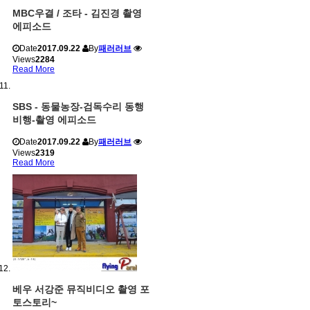
MBC우결 / 조타 - 김진경 촬영
에피소드
Date
2017.09.22
By
패러러브
Views
2284
Read More
SBS - 동물농장-검독수리 동행
비행-촬영 에피소드
Date
2017.09.22
By
패러러브
Views
2319
Read More
베우 서강준 뮤직비디오 촬영 포
토스토리~