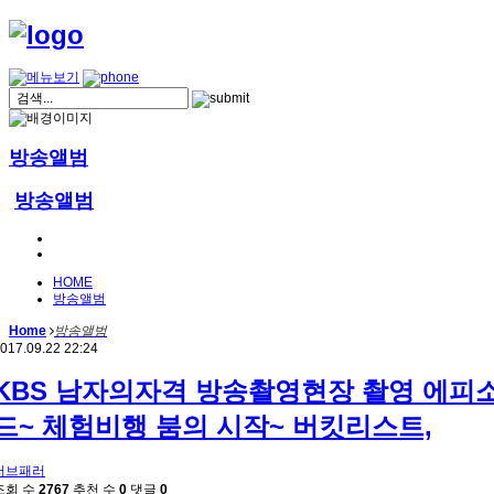
방송앨범
방송앨범
HOME
방송앨범
Home
방송앨범
017.09.22 22:24
KBS 남자의자격 방송촬영현장 촬영 에피
드~ 체험비행 붐의 시작~ 버킷리스트,
러브패러
조회 수
2767
추천 수
0
댓글
0