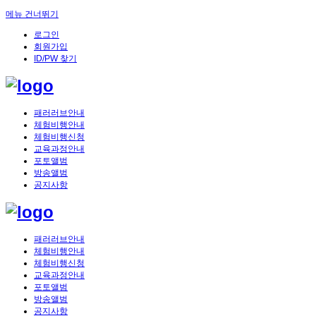
메뉴 건너뛰기
로그인
회원가입
ID/PW 찾기
패러러브안내
체험비행안내
체험비행신청
교육과정안내
포토앨범
방송앨범
공지사항
패러러브안내
체험비행안내
체험비행신청
교육과정안내
포토앨범
방송앨범
공지사항