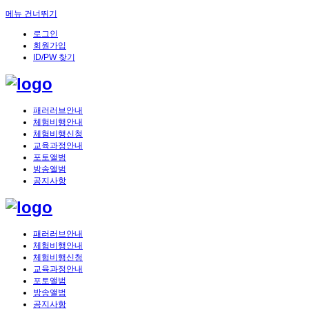
메뉴 건너뛰기
로그인
회원가입
ID/PW 찾기
패러러브안내
체험비행안내
체험비행신청
교육과정안내
포토앨범
방송앨범
공지사항
패러러브안내
체험비행안내
체험비행신청
교육과정안내
포토앨범
방송앨범
공지사항