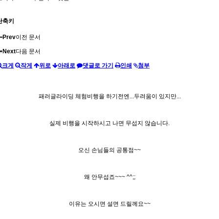
단축키
Prev
이전 문서
Next
다음 문서
크게
작게
위로
아래로
댓글로 가기
인쇄
첨부
패러글라이딩 체험비행을 하기전엔...두려움이 있지만...
실제 비행을 시작하시고 나면 무섭지 않습니다.
오신 손님들의 공통점~~
왜 안무섭죠~~~ ^^;;
이유는 오시면 설면 드릴께요~~