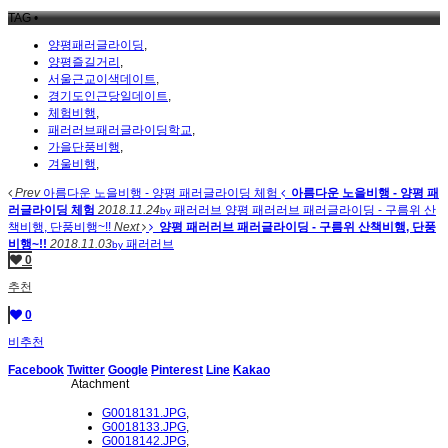
TAG •
양평패러글라이딩
,
양평즐길거리
,
서울근교이색데이트
,
경기도인근당일데이트
,
체험비행
,
패러러브패러글라이딩학교
,
가을단풍비행
,
겨울비행
,
Prev
아름다운 노을비행 - 양평 패러글라이딩 체험
아름다운 노을비행 - 양평 패
러글라이딩 체험
2018.11.24
패러러브
양평 패러러브 패러글라이딩 - 구름위 산
by
책비행, 단풍비행~!!
Next
양평 패러러브 패러글라이딩 - 구름위 산책비행, 단풍
비행~!!
2018.11.03
패러러브
by
0
추천
0
비추천
Facebook
Twitter
Google
Pinterest
Line
Kakao
Atachment
G0018131.JPG
,
G0018133.JPG
,
G0018142.JPG
,