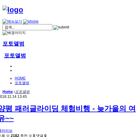
포토앨범
포토앨범
HOME
포토앨범
Home
포토앨범
018.11.14 13:45
양평 패러글라이딩 체험비행 - 늦가을의 여
유~~
패러러브
조회 수
2182
추천 수
0
댓글
0