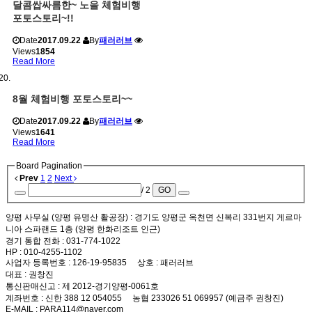
달콤쌉싸름한~ 노을 체험비행
포토스토리~!!
Date
2017.09.22
By
패러러브
Views
1854
Read More
8월 체험비행 포토스토리~~
Date
2017.09.22
By
패러러브
Views
1641
Read More
Board Pagination
Prev
1
2
Next
/ 2
GO
양평 사무실 (양평 유명산 활공장)
: 경기도 양평군 옥천면 신복리 331번지 게르마
니아 스파랜드 1층 (양평 한화리조트 인근)
경기 통합 전화
: 031-774-1022
HP
: 010-4255-1102
사업자 등록번호
: 126-19-95835
상호
: 패러러브
대표
: 권창진
통신판매신고
: 제 2012-경기양평-0061호
계좌번호
: 신한 388 12 054055 농협 233026 51 069957 (예금주 권창진)
E-MAIL
: PARA114@naver.com