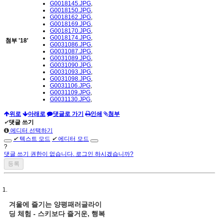
G0018145.JPG
,
G0018150.JPG
,
G0018162.JPG
,
G0018169.JPG
,
G0018170.JPG
,
G0018174.JPG
,
첨부
'
18
'
G0031086.JPG
,
G0031087.JPG
,
G0031089.JPG
,
G0031090.JPG
,
G0031093.JPG
,
G0031098.JPG
,
G0031106.JPG
,
G0031109.JPG
,
G0031130.JPG
,
위로
아래로
댓글로 가기
인쇄
첨부
✔
댓글 쓰기
에디터 선택하기
✔
텍스트 모드
✔
에디터 모드
?
댓글 쓰기 권한이 없습니다. 로그인 하시겠습니까?
겨울에 즐기는 양평패러글라이
딩 체험 - 스키보다 즐거운, 행복