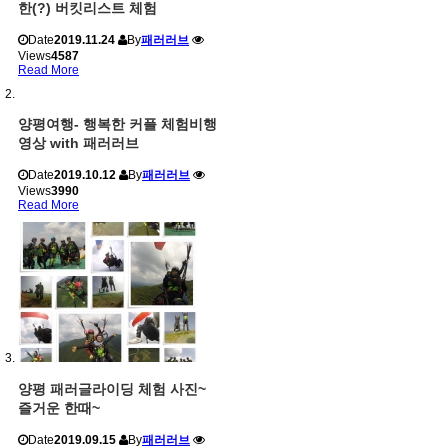
한(?) 버킷리스트 체험
Date
2019.11.24
By
패러러브
Views
4587
Read More
양평여행- 행복한 커플 체험비행
영상 with 패러러브
Date
2019.10.12
By
패러러브
Views
3990
Read More
양평 패러글라이딩 체험 사진~
즐거운 한때~
Date
2019.09.15
By
패러러브