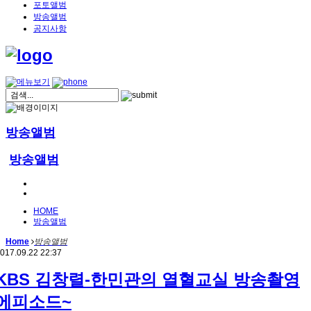
포토앨범
방송앨범
공지사항
방송앨범
방송앨범
HOME
방송앨범
Home
방송앨범
017.09.22 22:37
KBS 김창렬-한민관의 열혈교실 방송촬영
에피소드~