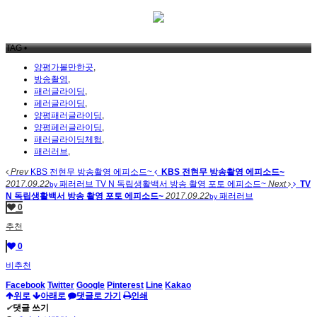
TAG •
양평가볼만한곳
,
방송촬영
,
패러글라이딩
,
페러글라이딩
,
양평패러글라이딩
,
양평페러글라이딩
,
패러글라이딩체험
,
패러러브
,
Prev
KBS 전현무 방송촬영 에피소드~
KBS 전현무 방송촬영 에피소드~
2017.09.22
패러러브
TV N 독립생활백서 방송 촬영 포토 에피소드~
Next
TV
by
N 독립생활백서 방송 촬영 포토 에피소드~
2017.09.22
패러러브
by
0
추천
0
비추천
Facebook
Twitter
Google
Pinterest
Line
Kakao
위로
아래로
댓글로 가기
인쇄
✔
댓글 쓰기