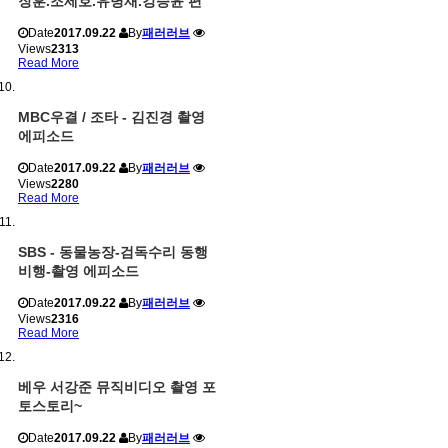
장훈.조세호.유병재.강승윤 편
Date
2017.09.22
By
패러러브
Views
2313
Read More
MBC우결 / 조타 - 김진경 촬영
에피소드
Date
2017.09.22
By
패러러브
Views
2280
Read More
SBS - 동물농장-검독수리 동행
비행-촬영 에피소드
Date
2017.09.22
By
패러러브
Views
2316
Read More
베우 서강준 뮤직비디오 촬영 포
토스토리~
Date
2017.09.22
By
패러러브