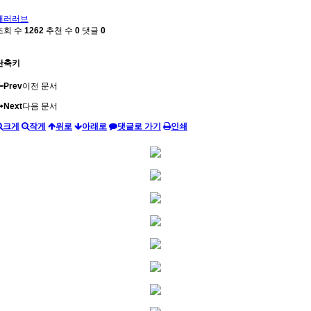
패러러브
조회 수
1262
추천 수
0
댓글
0
단축키
Prev
이전 문서
Next
다음 문서
크게
작게
위로
아래로
댓글로 가기
인쇄