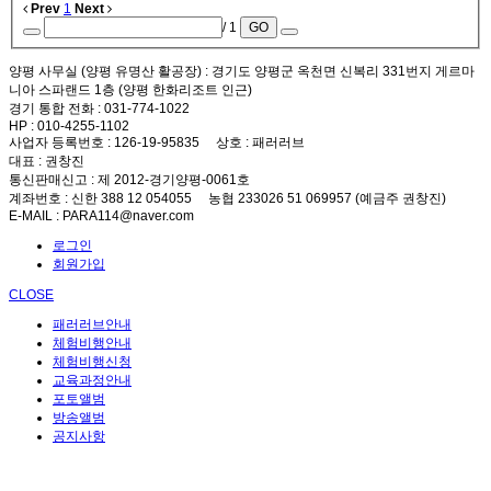
Prev
1
Next
/ 1
GO
양평 사무실 (양평 유명산 활공장)
: 경기도 양평군 옥천면 신복리 331번지 게르마
니아 스파랜드 1층 (양평 한화리조트 인근)
경기 통합 전화
: 031-774-1022
HP
: 010-4255-1102
사업자 등록번호
: 126-19-95835
상호
: 패러러브
대표
: 권창진
통신판매신고
: 제 2012-경기양평-0061호
계좌번호
: 신한 388 12 054055 농협 233026 51 069957 (예금주 권창진)
E-MAIL
: PARA114@naver.com
로그인
회원가입
CLOSE
패러러브안내
체험비행안내
체험비행신청
교육과정안내
포토앨범
방송앨범
공지사항