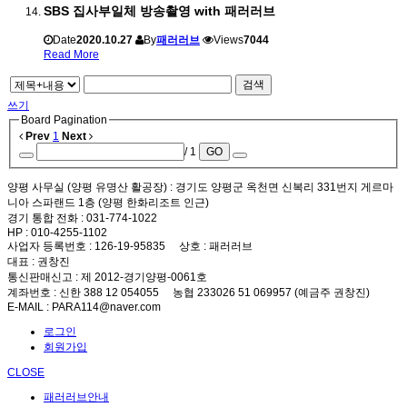
SBS 집사부일체 방송촬영 with 패러러브
Date
2020.10.27
By
패러러브
Views
7044
Read More
검색
쓰기
Board Pagination
Prev
1
Next
/ 1
GO
양평 사무실 (양평 유명산 활공장)
: 경기도 양평군 옥천면 신복리 331번지 게르마
니아 스파랜드 1층 (양평 한화리조트 인근)
경기 통합 전화
: 031-774-1022
HP
: 010-4255-1102
사업자 등록번호
: 126-19-95835
상호
: 패러러브
대표
: 권창진
통신판매신고
: 제 2012-경기양평-0061호
계좌번호
: 신한 388 12 054055 농협 233026 51 069957 (예금주 권창진)
E-MAIL
: PARA114@naver.com
로그인
회원가입
CLOSE
패러러브안내