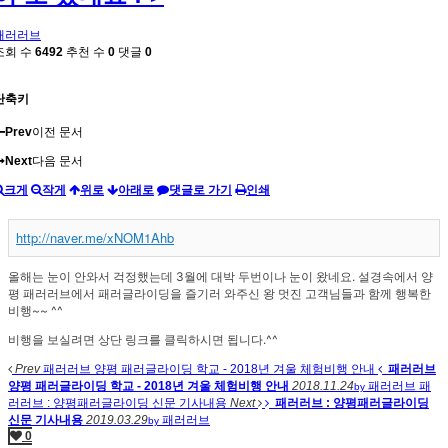
패러러브
조회 수
6492
추천 수
0
댓글
0
단축키
Prev
이전 문서
Next
다음 문서
크게
작게
위로
아래로
댓글로 가기
인쇄
http://naver.me/xNOM1Ahb
올해는 눈이 안와서 걱정했는데 3월에 대박 두번이나 눈이 왔네요. 설경속에서 양
평 패러러브에서 패러글라이딩을 즐기러 와주신 왕 멋진 고객님들과 함께 행복한
비행~~ ^^
비행을 보실려면 상단 링크를 클릭하시면 됩니다.^^
Prev
패러러브 양평 패러글라이딩 학교 - 2018년 겨울 체험비행 안내
패러러브
양평 패러글라이딩 학교 - 2018년 겨울 체험비행 안내
2018.11.24
패러러브
패
by
러러브 : 양평패러글라이딩 신문 기사내용
Next
패러러브 : 양평패러글라이딩
신문 기사내용
2019.03.29
패러러브
by
0