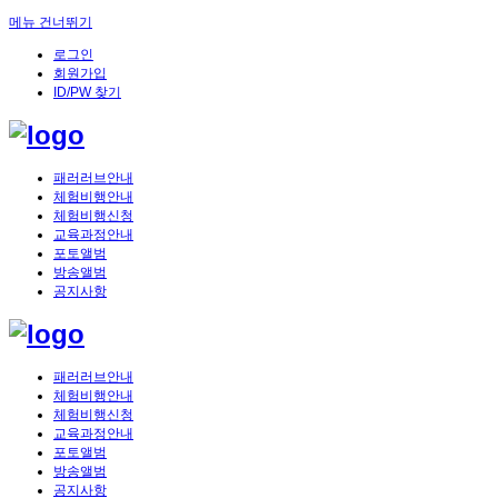
메뉴 건너뛰기
로그인
회원가입
ID/PW 찾기
패러러브안내
체험비행안내
체험비행신청
교육과정안내
포토앨범
방송앨범
공지사항
패러러브안내
체험비행안내
체험비행신청
교육과정안내
포토앨범
방송앨범
공지사항