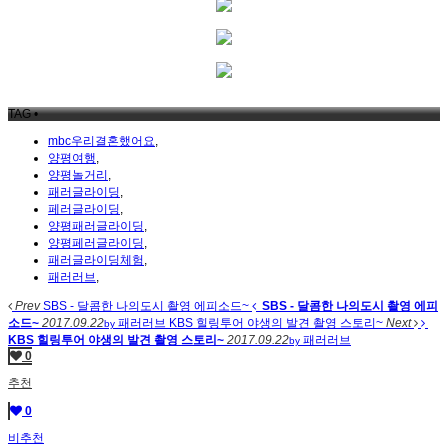
TAG •
mbc우리결혼했어요
,
양평여행
,
양평놀거리
,
패러글라이딩
,
페러글라이딩
,
양평패러글라이딩
,
양평페러글라이딩
,
패러글라이딩체험
,
패러러브
,
Prev
SBS - 달콤한 나의도시 촬영 에피소드~
SBS - 달콤한 나의도시 촬영 에피
소드~
2017.09.22
패러러브
KBS 힐링투어 야생의 발견 촬영 스토리~
Next
by
KBS 힐링투어 야생의 발견 촬영 스토리~
2017.09.22
패러러브
by
0
추천
0
비추천