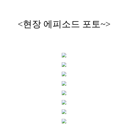
<현장 에피소드 포토~>