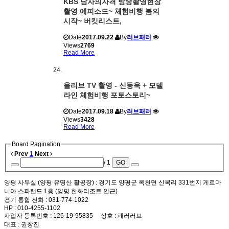
KBS 남자의자격 방송촬영현장
촬영 에피소드~ 체험비행 붐의
시작~ 버킷리스트,
Date
2017.09.22
By
러브패러
Views
2769
Read More
올리브 TV 촬영 - 신동욱 + 모델
라인 체험비행 포토스토리~
Date
2017.09.18
By
러브패러
Views
3428
Read More
Board Pagination
Prev
1
Next
/ 1
GO
양평 사무실 (양평 유명산 활공장)
: 경기도 양평군 옥천면 신복리 331번지 게르마
니아 스파랜드 1층 (양평 한화리조트 인근)
경기 통합 전화
: 031-774-1022
HP
: 010-4255-1102
사업자 등록번호
: 126-19-95835
상호
: 패러러브
대표
: 권창진