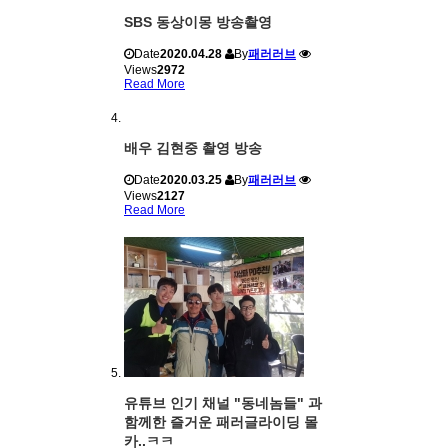
SBS 동상이몽 방송촬영
Date
2020.04.28
By
패러러브
Views
2972
Read More
배우 김현중 촬영 방송
Date
2020.03.25
By
패러러브
Views
2127
Read More
유튜브 인기 채널 "동네놈들" 과
함께한 즐거운 패러글라이딩 몰
카..ㅋㅋ