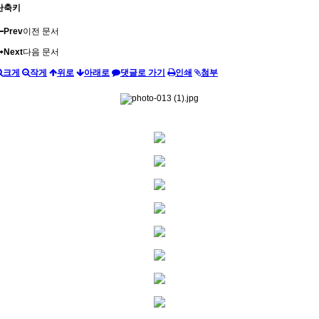
단축키
Prev
이전 문서
Next
다음 문서
크게
작게
위로
아래로
댓글로 가기
인쇄
첨부