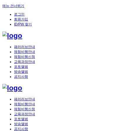
메뉴 건너뛰기
로그인
회원가입
ID/PW 찾기
패러러브안내
체험비행안내
체험비행신청
교육과정안내
포토앨범
방송앨범
공지사항
패러러브안내
체험비행안내
체험비행신청
교육과정안내
포토앨범
방송앨범
공지사항