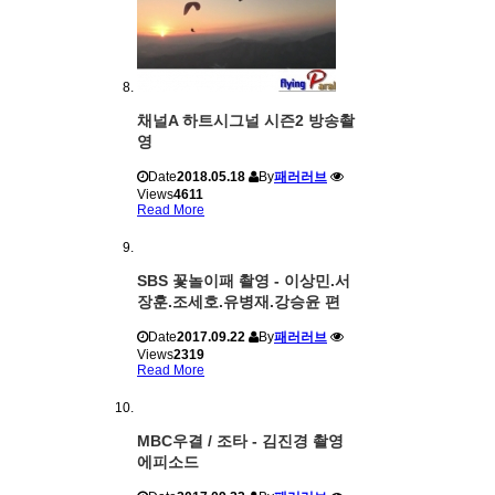
채널A 하트시그널 시즌2 방송촬
영
Date
2018.05.18
By
패러러브
Views
4611
Read More
SBS 꽃놀이패 촬영 - 이상민.서
장훈.조세호.유병재.강승윤 편
Date
2017.09.22
By
패러러브
Views
2319
Read More
MBC우결 / 조타 - 김진경 촬영
에피소드