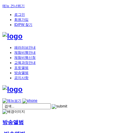
메뉴 건너뛰기
로그인
회원가입
ID/PW 찾기
패러러브안내
체험비행안내
체험비행신청
교육과정안내
포토앨범
방송앨범
공지사항
방송앨범