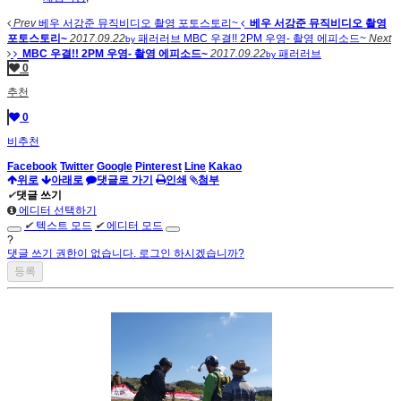
Prev
베우 서강준 뮤직비디오 촬영 포토스토리~
베우 서강준 뮤직비디오 촬영
포토스토리~
2017.09.22
패러러브
MBC 우결!! 2PM 우영- 촬영 에피소드~
Next
by
MBC 우결!! 2PM 우영- 촬영 에피소드~
2017.09.22
패러러브
by
0
추천
0
비추천
Facebook
Twitter
Google
Pinterest
Line
Kakao
위로
아래로
댓글로 가기
인쇄
첨부
✔
댓글 쓰기
에디터 선택하기
✔
텍스트 모드
✔
에디터 모드
?
댓글 쓰기 권한이 없습니다. 로그인 하시겠습니까?