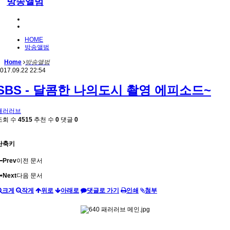
방송앨범
HOME
방송앨범
Home
방송앨범
017.09.22 22:54
SBS - 달콤한 나의도시 촬영 에피소드~
패러러브
조회 수
4515
추천 수
0
댓글
0
단축키
Prev
이전 문서
Next
다음 문서
크게
작게
위로
아래로
댓글로 가기
인쇄
첨부