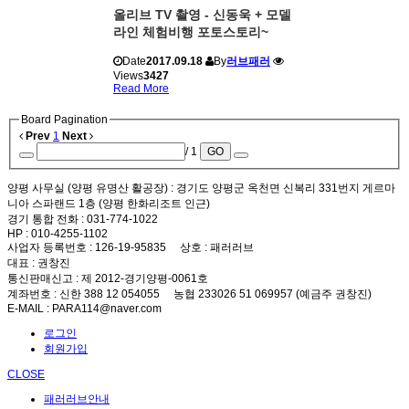
올리브 TV 촬영 - 신동욱 + 모델
라인 체험비행 포토스토리~
Date
2017.09.18
By
러브패러
Views
3427
Read More
Board Pagination
Prev
1
Next
/ 1
GO
양평 사무실 (양평 유명산 활공장)
: 경기도 양평군 옥천면 신복리 331번지 게르마
니아 스파랜드 1층 (양평 한화리조트 인근)
경기 통합 전화
: 031-774-1022
HP
: 010-4255-1102
사업자 등록번호
: 126-19-95835
상호
: 패러러브
대표
: 권창진
통신판매신고
: 제 2012-경기양평-0061호
계좌번호
: 신한 388 12 054055 농협 233026 51 069957 (예금주 권창진)
E-MAIL
: PARA114@naver.com
로그인
회원가입
CLOSE
패러러브안내