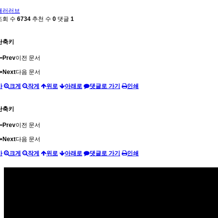
패러러브
조회 수
6734
추천 수
0
댓글
1
단축키
Prev
이전 문서
Next
다음 문서
가
크게
작게
위로
아래로
댓글로 가기
인쇄
단축키
Prev
이전 문서
Next
다음 문서
가
크게
작게
위로
아래로
댓글로 가기
인쇄