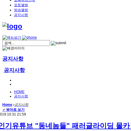
교육과정안내
포토앨범
방송앨범
공지사항
공지사항
공지사항
HOME
공지사항
Home
공지사항
✔
뷰어로 보기
019.10.31 21:59
인기유튜브 "동네놈들" 패러글라이딩 몰카 w