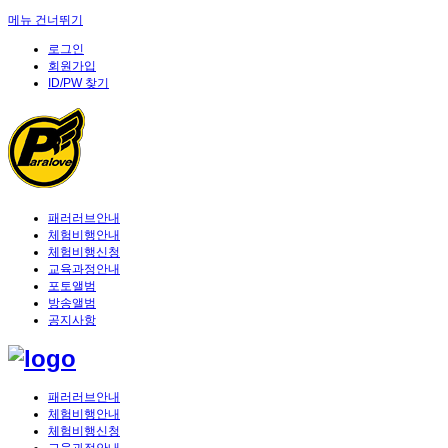
메뉴 건너뛰기
로그인
회원가입
ID/PW 찾기
패러러브안내
체험비행안내
체험비행신청
교육과정안내
포토앨범
방송앨범
공지사항
패러러브안내
체험비행안내
체험비행신청