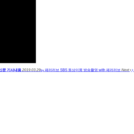
 신문 기사내용
2019.03.29
패러러브
SBS 동상이몽 방송촬영 with 패러러브
Next
by