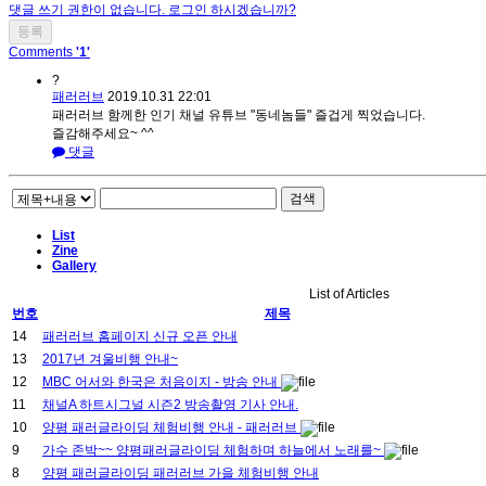
댓글 쓰기 권한이 없습니다. 로그인 하시겠습니까?
Comments
'1'
?
패러러브
2019.10.31 22:01
패러러브 함께한 인기 채널 유튜브 "동네놈들" 즐겁게 찍었습니다.
즐감해주세요~ ^^
댓글
검색
List
Zine
Gallery
List of Articles
번호
제목
14
패러러브 홈페이지 신규 오픈 안내
13
2017년 겨울비행 안내~
12
MBC 어서와 한국은 처음이지 - 방송 안내
11
채널A 하트시그널 시즌2 방송촬영 기사 안내.
10
양평 패러글라이딩 체험비행 안내 - 패러러브
9
가수 존박~~ 양평패러글라이딩 체험하며 하늘에서 노래를~
8
양평 패러글라이딩 패러러브 가을 체험비행 안내