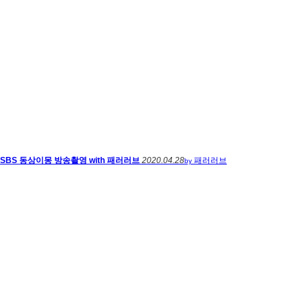
SBS 동상이몽 방송촬영 with 패러러브
2020.04.28
패러러브
by