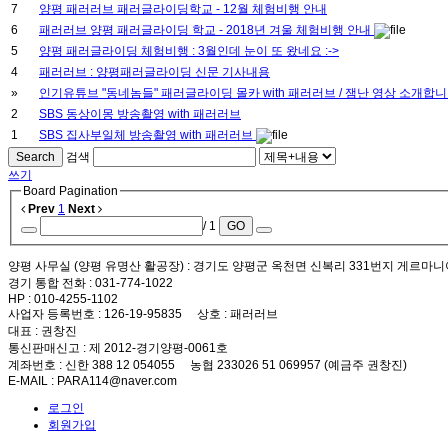
7
양평 패러러브 패러글라이딩학교 - 12월 체험비행 안내
6
패러러브 양평 패러글라이딩 학교 - 2018년 겨울 체험비행 안내
5
양평 패러글라이딩 체험비행 : 3월인데 눈이 또 왔네요 :->
4
패러러브 : 양평패러글라이딩 신문 기사내용
»
인기유튜브 "동네놈들" 패러글라이딩 몰카 with 패러러브 / 잼난 영상 소개합니
2
SBS 동상이몽 방송촬영 with 패러러브
1
SBS 집사부일체 방송촬영 with 패러러브
Search
검색
쓰기
Board Pagination
Prev
1
Next
/ 1
GO
양평 사무실 (양평 유명산 활공장)
: 경기도 양평군 옥천면 신복리 331번지 게르마니
경기 통합 전화
: 031-774-1022
HP
: 010-4255-1102
사업자 등록번호
: 126-19-95835
상호
: 패러러브
대표
: 권창진
통신판매신고
: 제 2012-경기양평-0061호
계좌번호
: 신한 388 12 054055 농협 233026 51 069957 (예금주 권창진)
E-MAIL
: PARA114@naver.com
로그인
회원가입