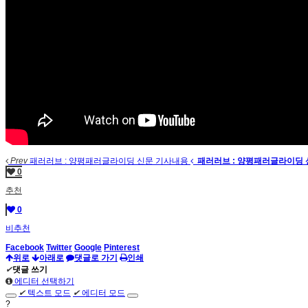
Prev
패러러브 : 양평패러글라이딩 신문 기사내용
패러러브 : 양평패러글라이딩
0
추천
0
비추천
Facebook
Twitter
Google
Pinterest
위로
아래로
댓글로 가기
인쇄
✔
댓글 쓰기
에디터 선택하기
✔
텍스트 모드
✔
에디터 모드
?