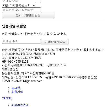
인증메일 재발송
인증 메일을 받지 못한 경우 다시 받을 수 있습니다.
양평 사무실 (양평 유명산 활공장)
: 경기도 양평군 옥천면 신복리 331번지 게르마
니아 스파랜드 1층 (양평 한화리조트 인근)
경기 통합 전화
: 031-774-1022
HP
: 010-4255-1102
사업자 등록번호
: 126-19-95835
상호
: 패러러브
대표
: 권창진
통신판매신고
: 제 2012-경기양평-0061호
계좌번호
: 신한 388 12 054055 농협 233026 51 069957 (예금주 권창진)
E-MAIL
: PARA114@naver.com
로그인
회원가입
CLOSE
패러러브안내