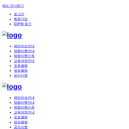
메뉴 건너뛰기
로그인
회원가입
ID/PW 찾기
패러러브안내
체험비행안내
체험비행신청
교육과정안내
포토앨범
방송앨범
공지사항
패러러브안내
체험비행안내
체험비행신청
교육과정안내
포토앨범
방송앨범
공지사항