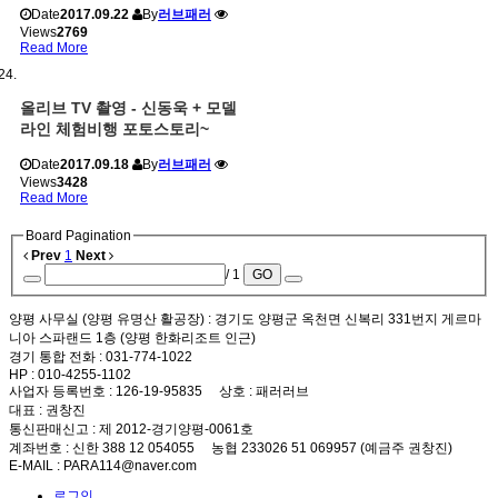
Date
2017.09.22
By
러브패러
Views
2769
Read More
올리브 TV 촬영 - 신동욱 + 모델
라인 체험비행 포토스토리~
Date
2017.09.18
By
러브패러
Views
3428
Read More
Board Pagination
Prev
1
Next
/ 1
GO
양평 사무실 (양평 유명산 활공장)
: 경기도 양평군 옥천면 신복리 331번지 게르마
니아 스파랜드 1층 (양평 한화리조트 인근)
경기 통합 전화
: 031-774-1022
HP
: 010-4255-1102
사업자 등록번호
: 126-19-95835
상호
: 패러러브
대표
: 권창진
통신판매신고
: 제 2012-경기양평-0061호
계좌번호
: 신한 388 12 054055 농협 233026 51 069957 (예금주 권창진)
E-MAIL
: PARA114@naver.com
로그인