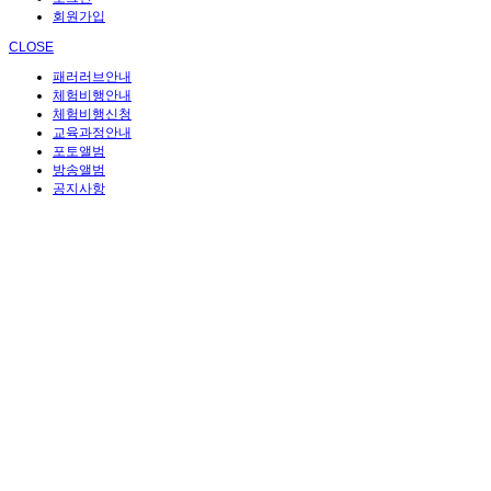
회원가입
CLOSE
패러러브안내
체험비행안내
체험비행신청
교육과정안내
포토앨범
방송앨범
공지사항