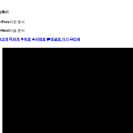
단축키
Prev
이전 문서
Next
다음 문서
크게
작게
위로
아래로
댓글로 가기
인쇄