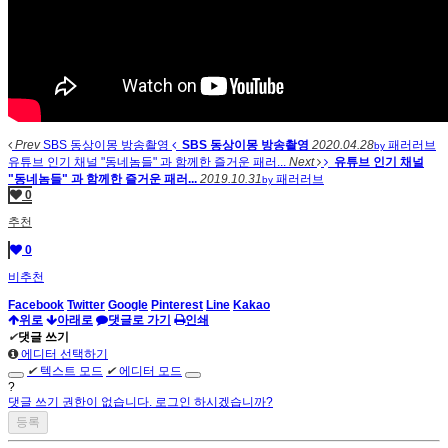
Prev
SBS 동상이몽 방송촬영
SBS 동상이몽 방송촬영
2020.04.28
패러러브
by
유튜브 인기 채널 "동네놈들" 과 함께한 즐거운 패러...
Next
유튜브 인기 채널
"동네놈들" 과 함께한 즐거운 패러...
2019.10.31
패러러브
by
0
추천
0
비추천
Facebook
Twitter
Google
Pinterest
Line
Kakao
위로
아래로
댓글로 가기
인쇄
✔
댓글 쓰기
에디터 선택하기
✔
텍스트 모드
✔
에디터 모드
?
댓글 쓰기 권한이 없습니다. 로그인 하시겠습니까?