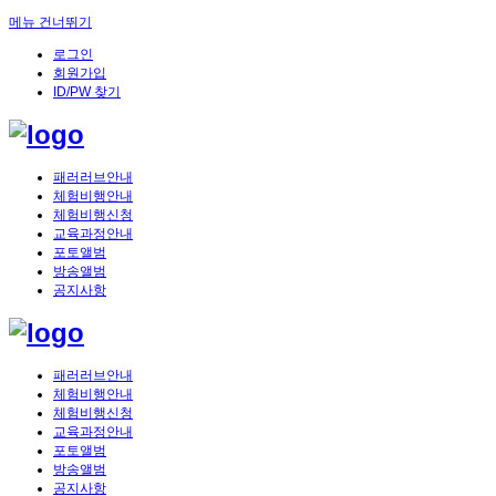
메뉴 건너뛰기
로그인
회원가입
ID/PW 찾기
패러러브안내
체험비행안내
체험비행신청
교육과정안내
포토앨범
방송앨범
공지사항
패러러브안내
체험비행안내
체험비행신청
교육과정안내
포토앨범
방송앨범
공지사항