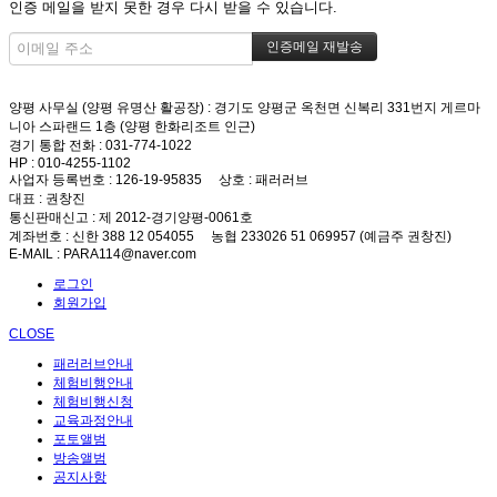
인증 메일을 받지 못한 경우 다시 받을 수 있습니다.
양평 사무실 (양평 유명산 활공장)
: 경기도 양평군 옥천면 신복리 331번지 게르마
니아 스파랜드 1층 (양평 한화리조트 인근)
경기 통합 전화
: 031-774-1022
HP
: 010-4255-1102
사업자 등록번호
: 126-19-95835
상호
: 패러러브
대표
: 권창진
통신판매신고
: 제 2012-경기양평-0061호
계좌번호
: 신한 388 12 054055 농협 233026 51 069957 (예금주 권창진)
E-MAIL
: PARA114@naver.com
로그인
회원가입
CLOSE
패러러브안내
체험비행안내
체험비행신청
교육과정안내
포토앨범
방송앨범
공지사항