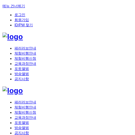
메뉴 건너뛰기
로그인
회원가입
ID/PW 찾기
패러러브안내
체험비행안내
체험비행신청
교육과정안내
포토앨범
방송앨범
공지사항
패러러브안내
체험비행안내
체험비행신청
교육과정안내
포토앨범
방송앨범
공지사항