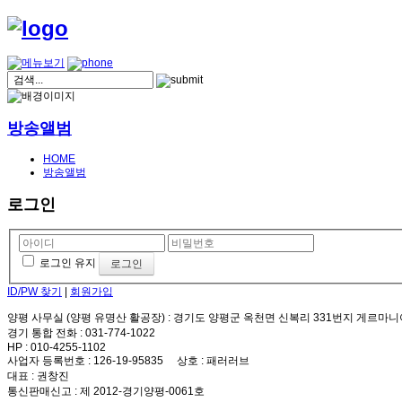
방송앨범
HOME
방송앨범
로그인
로그인 유지
ID/PW 찾기
|
회원가입
양평 사무실 (양평 유명산 활공장)
: 경기도 양평군 옥천면 신복리 331번지 게르마니
경기 통합 전화
: 031-774-1022
HP
: 010-4255-1102
사업자 등록번호
: 126-19-95835
상호
: 패러러브
대표
: 권창진
통신판매신고
: 제 2012-경기양평-0061호