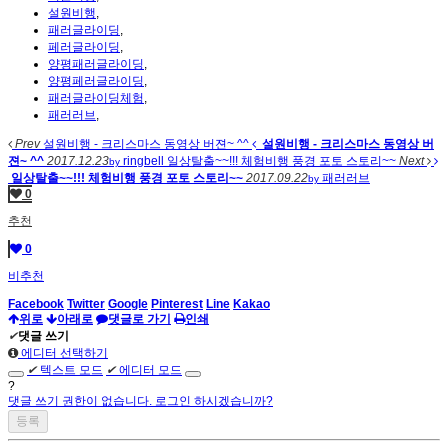
설원비행
,
패러글라이딩
,
페러글라이딩
,
양평패러글라이딩
,
양평페러글라이딩
,
패러글라이딩체험
,
패러러브
,
Prev
설원비행 - 크리스마스 동영상 버젼~ ^^
설원비행 - 크리스마스 동영상 버
젼~ ^^
2017.12.23
ringbell
일상탈출~~!!! 체험비행 풍경 포토 스토리~~
Next
by
일상탈출~~!!! 체험비행 풍경 포토 스토리~~
2017.09.22
패러러브
by
0
추천
0
비추천
Facebook
Twitter
Google
Pinterest
Line
Kakao
위로
아래로
댓글로 가기
인쇄
✔
댓글 쓰기
에디터 선택하기
✔
텍스트 모드
✔
에디터 모드
?
댓글 쓰기 권한이 없습니다. 로그인 하시겠습니까?