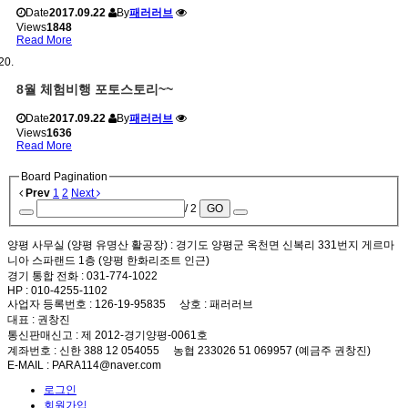
Date
2017.09.22
By
패러러브
Views
1848
Read More
8월 체험비행 포토스토리~~
Date
2017.09.22
By
패러러브
Views
1636
Read More
Board Pagination
Prev
1
2
Next
/ 2
GO
양평 사무실 (양평 유명산 활공장)
: 경기도 양평군 옥천면 신복리 331번지 게르마
니아 스파랜드 1층 (양평 한화리조트 인근)
경기 통합 전화
: 031-774-1022
HP
: 010-4255-1102
사업자 등록번호
: 126-19-95835
상호
: 패러러브
대표
: 권창진
통신판매신고
: 제 2012-경기양평-0061호
계좌번호
: 신한 388 12 054055 농협 233026 51 069957 (예금주 권창진)
E-MAIL
: PARA114@naver.com
로그인
회원가입