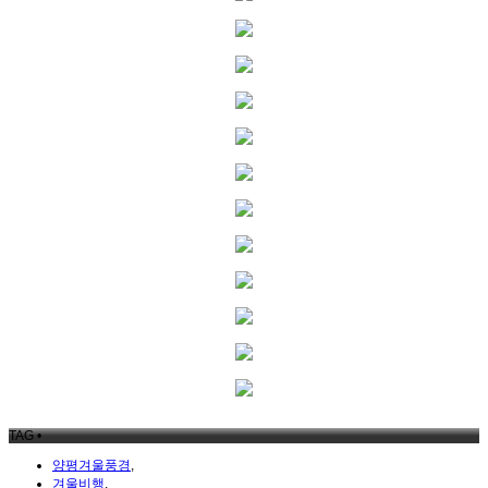
TAG •
양평겨울풍경
,
겨울비행
,