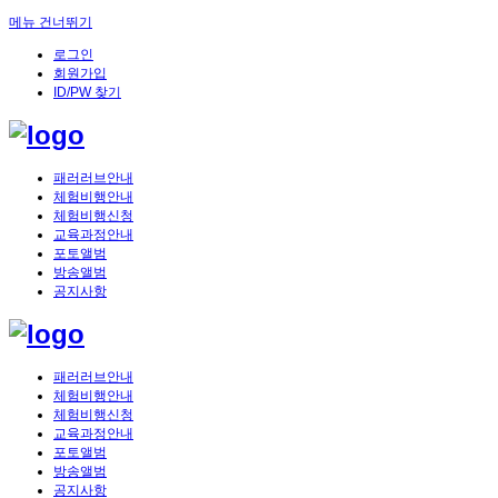
메뉴 건너뛰기
로그인
회원가입
ID/PW 찾기
패러러브안내
체험비행안내
체험비행신청
교육과정안내
포토앨범
방송앨범
공지사항
패러러브안내
체험비행안내
체험비행신청
교육과정안내
포토앨범
방송앨범
공지사항