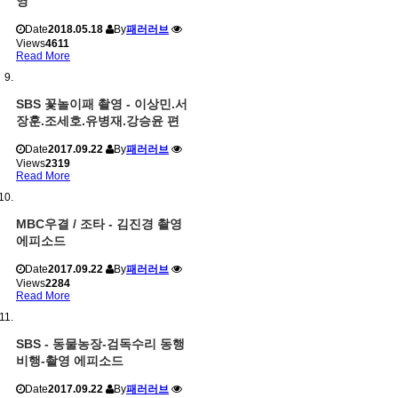
영
Date
2018.05.18
By
패러러브
Views
4611
Read More
SBS 꽃놀이패 촬영 - 이상민.서
장훈.조세호.유병재.강승윤 편
Date
2017.09.22
By
패러러브
Views
2319
Read More
MBC우결 / 조타 - 김진경 촬영
에피소드
Date
2017.09.22
By
패러러브
Views
2284
Read More
SBS - 동물농장-검독수리 동행
비행-촬영 에피소드
Date
2017.09.22
By
패러러브