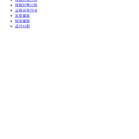
체험비행신청
교육과정안내
포토앨범
방송앨범
공지사항