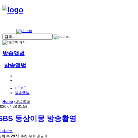
방송앨범
방송앨범
HOME
방송앨범
Home
방송앨범
020.04.28 01:58
SBS 동상이몽 방송촬영
패러러브
조회 수
2972
추천 수
0
댓글
0