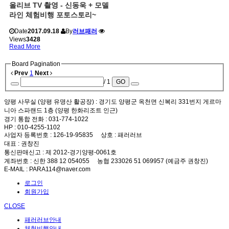
올리브 TV 촬영 - 신동욱 + 모델
라인 체험비행 포토스토리~
Date
2017.09.18
By
러브패러
Views
3428
Read More
Board Pagination
Prev
1
Next
/ 1
GO
양평 사무실 (양평 유명산 활공장)
: 경기도 양평군 옥천면 신복리 331번지 게르마
니아 스파랜드 1층 (양평 한화리조트 인근)
경기 통합 전화
: 031-774-1022
HP
: 010-4255-1102
사업자 등록번호
: 126-19-95835
상호
: 패러러브
대표
: 권창진
통신판매신고
: 제 2012-경기양평-0061호
계좌번호
: 신한 388 12 054055 농협 233026 51 069957 (예금주 권창진)
E-MAIL
: PARA114@naver.com
로그인
회원가입
CLOSE
패러러브안내
체험비행안내