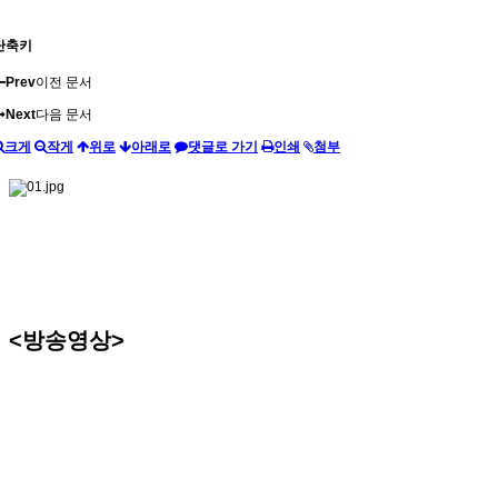
단축키
Prev
이전 문서
Next
다음 문서
크게
작게
위로
아래로
댓글로 가기
인쇄
첨부
<방송영상>