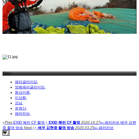
TAG •
패러글라이딩
,
양평패러글라이딩
,
동상이몽
,
이상화
,
강남
,
유명산
,
패러러브
,
Prev
EXID 혜린 CF 촬영
EXID 혜린 CF 촬영
2020.10.27
패러러브
배우 김현
by
중 촬영 방송
Next
배우 김현중 촬영 방송
2020.03.25
패러러브
by
0