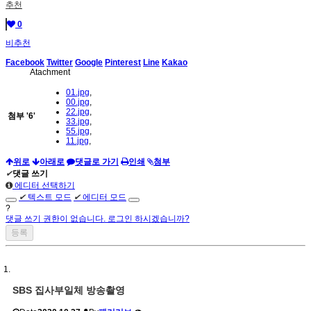
추천
0
비추천
Facebook
Twitter
Google
Pinterest
Line
Kakao
Atachment
01.jpg
,
00.jpg
,
22.jpg
,
첨부
'
6
'
33.jpg
,
55.jpg
,
11.jpg
,
위로
아래로
댓글로 가기
인쇄
첨부
✔
댓글 쓰기
에디터 선택하기
✔
텍스트 모드
✔
에디터 모드
?
댓글 쓰기 권한이 없습니다. 로그인 하시겠습니까?
SBS 집사부일체 방송촬영