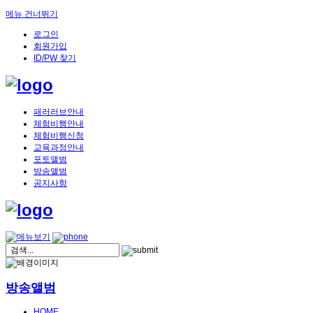
메뉴 건너뛰기
로그인
회원가입
ID/PW 찾기
패러러브안내
체험비행안내
체험비행신청
교육과정안내
포토앨범
방송앨범
공지사항
방송앨범
HOME