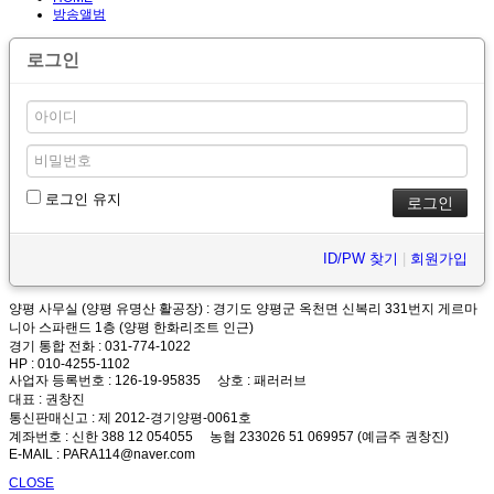
방송앨범
로그인
로그인 유지
ID/PW 찾기
|
회원가입
양평 사무실 (양평 유명산 활공장)
: 경기도 양평군 옥천면 신복리 331번지 게르마
니아 스파랜드 1층 (양평 한화리조트 인근)
경기 통합 전화
: 031-774-1022
HP
: 010-4255-1102
사업자 등록번호
: 126-19-95835
상호
: 패러러브
대표
: 권창진
통신판매신고
: 제 2012-경기양평-0061호
계좌번호
: 신한 388 12 054055 농협 233026 51 069957 (예금주 권창진)
E-MAIL
: PARA114@naver.com
CLOSE