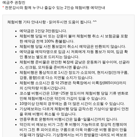
예금주 권창진
*
전문강사와 함께 누구나 즐길수 있는 2인승 체험비행 예약안내
체험비행 기타 안내사항 - 읽어두시면 도움이 됩니다. ^^
예약금은 1인당 3만원입니다.
체험비행 당일 비 또는 강풍이 불어 체험비행 취소 시 보험금을 포함
한 예약금 전액 100% 환불됩니다.
체험비행 당일 사전 통보없이 취소시 예약금은 반환되지 않습니다.
예약금을 예약자명으로 입금 시 저희에게 자동 통보가 되며, 입금 확
인 통보는 별도로 드리지는 않습니다.
체험비행 준비물은 편안한 복장에 굽낮은 운동화가 필수이며, 선글라
스, 선크림, 모자등을 준비하시면 좋습니다.
체험비행은 통상적으로 1시간 정도가 소요되며, 현지사정(안개구름,
강풍, 풍향)으로 다소 지연될 소지가 있습니다.
체험비행 소요시간 중 약 25분은 착륙장에서 이륙장(865미터)까지
의 산악차량 이동시간입니다.
코스별 비행시간은 13분~25분 정도이며 체험비행 당일 기류 변화로
인해 체험비행시간은 약간의 가감이 있을 수 있습니다.
10명이상 단체의 경우에는 좀 더 많은 시간이 소요될 수 있습니다.
기상예보와는 다르게 체험비행 당일 급작스런 기상이상 발생시 안전
을 위해 비행이 취소될 수 있습니다.
연중무휴로 운행하며 비행시간은 일출~일몰시간까지 입니다.
약간의 비 예보는 비가 그친 후 비행이 가능하므로 정상적 진행되며
비가 그친 후 피어오르는 구름으로 더욱 아름다운 비행 풍경이 만들
어질 때가 많답니다.
기상청에서는 비가 한방울만 내려도 비 예보로