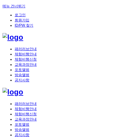
메뉴 건너뛰기
로그인
회원가입
ID/PW 찾기
패러러브안내
체험비행안내
체험비행신청
교육과정안내
포토앨범
방송앨범
공지사항
패러러브안내
체험비행안내
체험비행신청
교육과정안내
포토앨범
방송앨범
공지사항