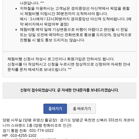
나온답니다. ^^
지하철을 이용하시는 고객님은 경의중앙선 아신역에서 픽업을 원할
시 체험비행 미팅시간 30분전까지 도착하셔야 합니다.
예시 : 1시예약 / 12시30분까지 경의중앙선 아신역 도착바랍니다. (예
약 페이지에서 픽업여부 결정)
체험비행 예약 일에 기상변동으로 비행이 어렵다고 판단될 시 전일
또는 당일 오전에 예약하신 전화번호로 통보를 드리오며, 정상적으로
진행될 시 별도 통보 드리지는 않습니다.
체험비행 신청서 작성시 로그인이나 회원가입은 안하셔도 됩니다.
신청서를 다 작성하시고 신청을 누르시면 정상적으로 신청되며 자세한 안내
문자를 문자 메세지로 보내드립니다. ^^
신청이 접수되었습니다. 곧 자세한 안내문자를 보내드리겠습니다.
돌아가기
홈 바로가기
양평 사무실 (양평 유명산 활공장)
: 경기도 양평군 옥천면 신복리 331번지 게르마
니아 스파랜드 1층 (양평 한화리조트 인근)
경기 통합 전화
: 031-774-1022
HP
: 010-4255-1102