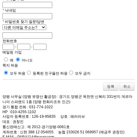
*
닉네임
*
비밀번호 찾기 질문/답변
전화번호
-
-
메일링 가입
예
아니오
쪽지 허용
모두 허용
등록된 친구들만 허용
모두 금지
취소
양평 사무실 (양평 유명산 활공장)
: 경기도 양평군 옥천면 신복리 331번지 게르마
니아 스파랜드 1층 (양평 한화리조트 인근)
경기 통합 전화
: 031-774-1022
HP
: 010-4255-1102
사업자 등록번호
: 126-19-95835
상호
: 패러러브
대표
: 권창진
통신판매신고
: 제 2012-경기양평-0061호
계좌번호
: 신한 388 12 054055 농협 233026 51 069957 (예금주 권창진)
E-MAIL
: PARA114@naver.com