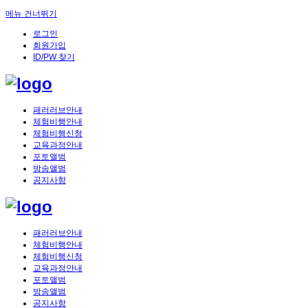
메뉴 건너뛰기
로그인
회원가입
ID/PW 찾기
패러러브안내
체험비행안내
체험비행신청
교육과정안내
포토앨범
방송앨범
공지사항
패러러브안내
체험비행안내
체험비행신청
교육과정안내
포토앨범
방송앨범
공지사항