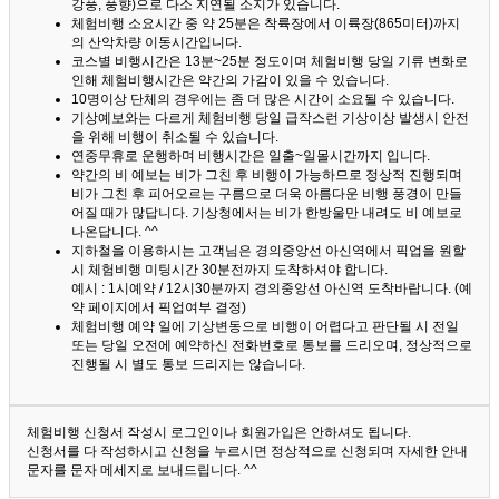
강풍, 풍향)으로 다소 지연될 소지가 있습니다.
체험비행 소요시간 중 약 25분은 착륙장에서 이륙장(865미터)까지
의 산악차량 이동시간입니다.
코스별 비행시간은 13분~25분 정도이며 체험비행 당일 기류 변화로
인해 체험비행시간은 약간의 가감이 있을 수 있습니다.
10명이상 단체의 경우에는 좀 더 많은 시간이 소요될 수 있습니다.
기상예보와는 다르게 체험비행 당일 급작스런 기상이상 발생시 안전
을 위해 비행이 취소될 수 있습니다.
연중무휴로 운행하며 비행시간은 일출~일몰시간까지 입니다.
약간의 비 예보는 비가 그친 후 비행이 가능하므로 정상적 진행되며
비가 그친 후 피어오르는 구름으로 더욱 아름다운 비행 풍경이 만들
어질 때가 많답니다.
기상청에서는 비가 한방울만 내려도 비 예보로
나온답니다. ^^
지하철을 이용하시는 고객님은 경의중앙선 아신역에서 픽업을 원할
시 체험비행 미팅시간 30분전까지 도착하셔야 합니다.
예시 : 1시예약 / 12시30분까지 경의중앙선 아신역 도착바랍니다. (예
약 페이지에서 픽업여부 결정)
체험비행 예약 일에 기상변동으로 비행이 어렵다고 판단될 시 전일
또는 당일 오전에 예약하신 전화번호로 통보를 드리오며, 정상적으로
진행될 시 별도 통보 드리지는 않습니다.
체험비행 신청서 작성시 로그인이나 회원가입은 안하셔도 됩니다.
신청서를 다 작성하시고 신청을 누르시면 정상적으로 신청되며 자세한 안내
문자를 문자 메세지로 보내드립니다. ^^