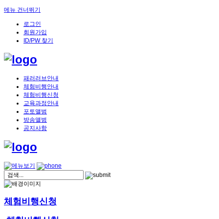
메뉴 건너뛰기
로그인
회원가입
ID/PW 찾기
패러러브안내
체험비행안내
체험비행신청
교육과정안내
포토앨범
방송앨범
공지사항
체험비행신청