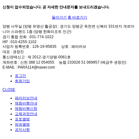
신청이 접수되었습니다. 곧 자세한 안내문자를 보내드리겠습니다.
돌아가기
홈 바로가기
양평 사무실 (양평 유명산 활공장)
: 경기도 양평군 옥천면 신복리 331번지 게르마
니아 스파랜드 1층 (양평 한화리조트 인근)
경기 통합 전화
: 031-774-1022
HP
: 010-4255-1102
사업자 등록번호
: 126-19-95835
상호
: 패러러브
대표
: 권창진
통신판매신고
: 제 2012-경기양평-0061호
계좌번호
: 신한 388 12 054055 농협 233026 51 069957 (예금주 권창진)
E-MAIL
: PARA114@naver.com
로그인
회원가입
CLOSE
패러러브안내
체험비행안내
체험비행신청
교육과정안내
포토앨범
방송앨범
공지사항