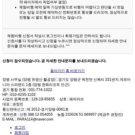
약 페이지에서 픽업여부 결정)
체험비행 예약 일에 기상변동으로 비행이 어렵다고 판단될 시 전일
또는 당일 오전에 예약하신 전화번호로 통보를 드리오며, 정상적으로
진행될 시 별도 통보 드리지는 않습니다.
체험비행 신청서 작성시 로그인이나 회원가입은 안하셔도 됩니다.
신청서를 다 작성하시고 신청을 누르시면 정상적으로 신청되며 자세한 안내
문자를 문자 메세지로 보내드립니다. ^^
신청이 접수되었습니다. 곧 자세한 안내문자를 보내드리겠습니다.
돌아가기
홈 바로가기
양평 사무실 (양평 유명산 활공장)
: 경기도 양평군 옥천면 신복리 331번지 게르마
니아 스파랜드 1층 (양평 한화리조트 인근)
경기 통합 전화
: 031-774-1022
HP
: 010-4255-1102
사업자 등록번호
: 126-19-95835
상호
: 패러러브
대표
: 권창진
통신판매신고
: 제 2012-경기양평-0061호
계좌번호
: 신한 388 12 054055 농협 233026 51 069957 (예금주 권창진)
E-MAIL
: PARA114@naver.com
로그인
회원가입