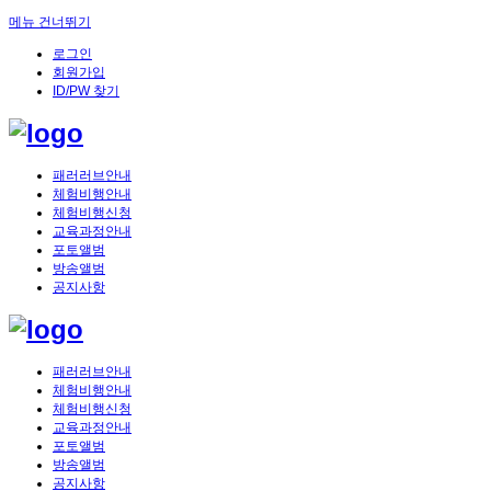
메뉴 건너뛰기
로그인
회원가입
ID/PW 찾기
패러러브안내
체험비행안내
체험비행신청
교육과정안내
포토앨범
방송앨범
공지사항
패러러브안내
체험비행안내
체험비행신청
교육과정안내
포토앨범
방송앨범
공지사항