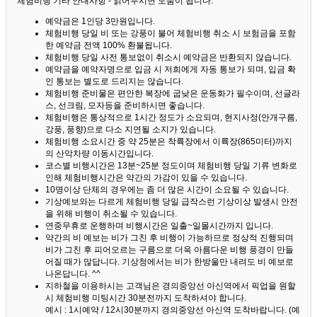
체험비행 기타 안내사항 - 읽어두시면 도움이 됩니다. ^^
예약금은 1인당 3만원입니다.
체험비행 당일 비 또는 강풍이 불어 체험비행 취소 시 보험금을 포함
한 예약금 전액 100% 환불됩니다.
체험비행 당일 사전 통보없이 취소시 예약금은 반환되지 않습니다.
예약금을 예약자명으로 입금 시 저희에게 자동 통보가 되며, 입금 확
인 통보는 별도로 드리지는 않습니다.
체험비행 준비물은 편안한 복장에 굽낮은 운동화가 필수이며, 선글라
스, 선크림, 모자등을 준비하시면 좋습니다.
체험비행은 통상적으로 1시간 정도가 소요되며, 현지사정(안개구름,
강풍, 풍향)으로 다소 지연될 소지가 있습니다.
체험비행 소요시간 중 약 25분은 착륙장에서 이륙장(865미터)까지
의 산악차량 이동시간입니다.
코스별 비행시간은 13분~25분 정도이며 체험비행 당일 기류 변화로
인해 체험비행시간은 약간의 가감이 있을 수 있습니다.
10명이상 단체의 경우에는 좀 더 많은 시간이 소요될 수 있습니다.
기상예보와는 다르게 체험비행 당일 급작스런 기상이상 발생시 안전
을 위해 비행이 취소될 수 있습니다.
연중무휴로 운행하며 비행시간은 일출~일몰시간까지 입니다.
약간의 비 예보는 비가 그친 후 비행이 가능하므로 정상적 진행되며
비가 그친 후 피어오르는 구름으로 더욱 아름다운 비행 풍경이 만들
어질 때가 많답니다.
기상청에서는 비가 한방울만 내려도 비 예보로
나온답니다. ^^
지하철을 이용하시는 고객님은 경의중앙선 아신역에서 픽업을 원할
시 체험비행 미팅시간 30분전까지 도착하셔야 합니다.
예시 : 1시예약 / 12시30분까지 경의중앙선 아신역 도착바랍니다. (예