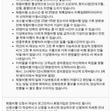
체험비행은 통상적으로 1시간 정도가 소요되며, 현지사정(안개구름,
강풍, 풍향)으로 다소 지연될 소지가 있습니다.
체험비행 소요시간 중 약 25분은 착륙장에서 이륙장(865미터)까지
의 산악차량 이동시간입니다.
코스별 비행시간은 13분~25분 정도이며 체험비행 당일 기류 변화로
인해 체험비행시간은 약간의 가감이 있을 수 있습니다.
10명이상 단체의 경우에는 좀 더 많은 시간이 소요될 수 있습니다.
기상예보와는 다르게 체험비행 당일 급작스런 기상이상 발생시 안전
을 위해 비행이 취소될 수 있습니다.
연중무휴로 운행하며 비행시간은 일출~일몰시간까지 입니다.
약간의 비 예보는 비가 그친 후 비행이 가능하므로 정상적 진행되며
비가 그친 후 피어오르는 구름으로 더욱 아름다운 비행 풍경이 만들
어질 때가 많답니다.
기상청에서는 비가 한방울만 내려도 비 예보로
나온답니다. ^^
지하철을 이용하시는 고객님은 경의중앙선 아신역에서 픽업을 원할
시 체험비행 미팅시간 30분전까지 도착하셔야 합니다.
예시 : 1시예약 / 12시30분까지 경의중앙선 아신역 도착바랍니다. (예
약 페이지에서 픽업여부 결정)
체험비행 예약 일에 기상변동으로 비행이 어렵다고 판단될 시 전일
또는 당일 오전에 예약하신 전화번호로 통보를 드리오며, 정상적으로
진행될 시 별도 통보 드리지는 않습니다.
체험비행 신청서 작성시 로그인이나 회원가입은 안하셔도 됩니다.
신청서를 다 작성하시고 신청을 누르시면 정상적으로 신청되며 자세한 안내