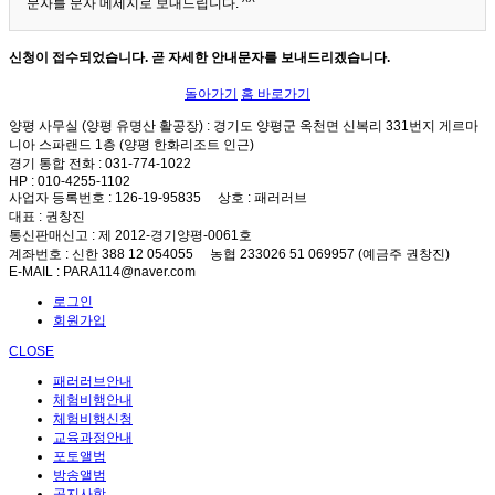
문자를 문자 메세지로 보내드립니다. ^^
신청이 접수되었습니다. 곧 자세한 안내문자를 보내드리겠습니다.
돌아가기
홈 바로가기
양평 사무실 (양평 유명산 활공장)
: 경기도 양평군 옥천면 신복리 331번지 게르마
니아 스파랜드 1층 (양평 한화리조트 인근)
경기 통합 전화
: 031-774-1022
HP
: 010-4255-1102
사업자 등록번호
: 126-19-95835
상호
: 패러러브
대표
: 권창진
통신판매신고
: 제 2012-경기양평-0061호
계좌번호
: 신한 388 12 054055 농협 233026 51 069957 (예금주 권창진)
E-MAIL
: PARA114@naver.com
로그인
회원가입
CLOSE
패러러브안내
체험비행안내
체험비행신청
교육과정안내
포토앨범
방송앨범
공지사항