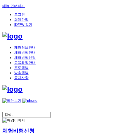
메뉴 건너뛰기
로그인
회원가입
ID/PW 찾기
패러러브안내
체험비행안내
체험비행신청
교육과정안내
포토앨범
방송앨범
공지사항
체험비행신청