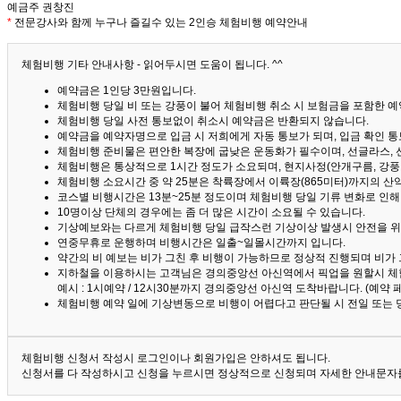
예금주 권창진
*
전문강사와 함께 누구나 즐길수 있는 2인승 체험비행 예약안내
체험비행 기타 안내사항 - 읽어두시면 도움이 됩니다. ^^
예약금은 1인당 3만원입니다.
체험비행 당일 비 또는 강풍이 불어 체험비행 취소 시 보험금을 포함한 예약
체험비행 당일 사전 통보없이 취소시 예약금은 반환되지 않습니다.
예약금을 예약자명으로 입금 시 저희에게 자동 통보가 되며, 입금 확인 
체험비행 준비물은 편안한 복장에 굽낮은 운동화가 필수이며, 선글라스, 
체험비행은 통상적으로 1시간 정도가 소요되며, 현지사정(안개구름, 강풍,
체험비행 소요시간 중 약 25분은 착륙장에서 이륙장(865미터)까지의 
코스별 비행시간은 13분~25분 정도이며 체험비행 당일 기류 변화로 인
10명이상 단체의 경우에는 좀 더 많은 시간이 소요될 수 있습니다.
기상예보와는 다르게 체험비행 당일 급작스런 기상이상 발생시 안전을 위
연중무휴로 운행하며 비행시간은 일출~일몰시간까지 입니다.
약간의 비 예보는 비가 그친 후 비행이 가능하므로 정상적 진행되며 비가
지하철을 이용하시는 고객님은 경의중앙선 아신역에서 픽업을 원할시 체
예시 : 1시예약 / 12시30분까지 경의중앙선 아신역 도착바랍니다. (예약
체험비행 예약 일에 기상변동으로 비행이 어렵다고 판단될 시 전일 또는 
체험비행 신청서 작성시 로그인이나 회원가입은 안하셔도 됩니다.
신청서를 다 작성하시고 신청을 누르시면 정상적으로 신청되며 자세한 안내문자를