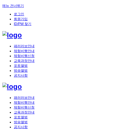
메뉴 건너뛰기
로그인
회원가입
ID/PW 찾기
패러러브안내
체험비행안내
체험비행신청
교육과정안내
포토앨범
방송앨범
공지사항
패러러브안내
체험비행안내
체험비행신청
교육과정안내
포토앨범
방송앨범
공지사항