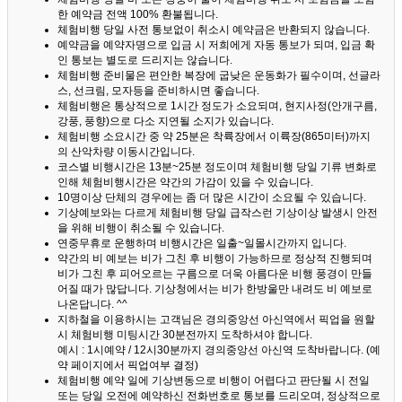
한 예약금 전액 100% 환불됩니다.
체험비행 당일 사전 통보없이 취소시 예약금은 반환되지 않습니다.
예약금을 예약자명으로 입금 시 저희에게 자동 통보가 되며, 입금 확
인 통보는 별도로 드리지는 않습니다.
체험비행 준비물은 편안한 복장에 굽낮은 운동화가 필수이며, 선글라
스, 선크림, 모자등을 준비하시면 좋습니다.
체험비행은 통상적으로 1시간 정도가 소요되며, 현지사정(안개구름,
강풍, 풍향)으로 다소 지연될 소지가 있습니다.
체험비행 소요시간 중 약 25분은 착륙장에서 이륙장(865미터)까지
의 산악차량 이동시간입니다.
코스별 비행시간은 13분~25분 정도이며 체험비행 당일 기류 변화로
인해 체험비행시간은 약간의 가감이 있을 수 있습니다.
10명이상 단체의 경우에는 좀 더 많은 시간이 소요될 수 있습니다.
기상예보와는 다르게 체험비행 당일 급작스런 기상이상 발생시 안전
을 위해 비행이 취소될 수 있습니다.
연중무휴로 운행하며 비행시간은 일출~일몰시간까지 입니다.
약간의 비 예보는 비가 그친 후 비행이 가능하므로 정상적 진행되며
비가 그친 후 피어오르는 구름으로 더욱 아름다운 비행 풍경이 만들
어질 때가 많답니다.
기상청에서는 비가 한방울만 내려도 비 예보로
나온답니다. ^^
지하철을 이용하시는 고객님은 경의중앙선 아신역에서 픽업을 원할
시 체험비행 미팅시간 30분전까지 도착하셔야 합니다.
예시 : 1시예약 / 12시30분까지 경의중앙선 아신역 도착바랍니다. (예
약 페이지에서 픽업여부 결정)
체험비행 예약 일에 기상변동으로 비행이 어렵다고 판단될 시 전일
또는 당일 오전에 예약하신 전화번호로 통보를 드리오며, 정상적으로