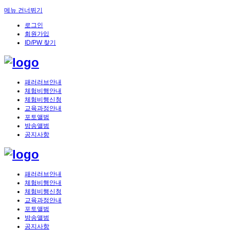
메뉴 건너뛰기
로그인
회원가입
ID/PW 찾기
패러러브안내
체험비행안내
체험비행신청
교육과정안내
포토앨범
방송앨범
공지사항
패러러브안내
체험비행안내
체험비행신청
교육과정안내
포토앨범
방송앨범
공지사항