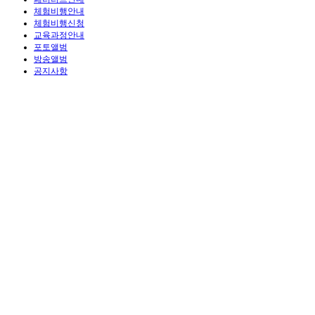
체험비행안내
체험비행신청
교육과정안내
포토앨범
방송앨범
공지사항