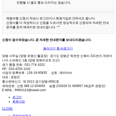
진행될 시 별도 통보 드리지는 않습니다.
체험비행 신청서 작성시 로그인이나 회원가입은 안하셔도 됩니다.
신청서를 다 작성하시고 신청을 누르시면 정상적으로 신청되며 자세한 안내
문자를 문자 메세지로 보내드립니다. ^^
신청이 접수되었습니다. 곧 자세한 안내문자를 보내드리겠습니다.
돌아가기
홈 바로가기
양평 사무실 (양평 유명산 활공장)
: 경기도 양평군 옥천면 신복리 331번지 게르마
니아 스파랜드 1층 (양평 한화리조트 인근)
경기 통합 전화
: 031-774-1022
HP
: 010-4255-1102
사업자 등록번호
: 126-19-95835
상호
: 패러러브
대표
: 권창진
통신판매신고
: 제 2012-경기양평-0061호
계좌번호
: 신한 388 12 054055 농협 233026 51 069957 (예금주 권창진)
E-MAIL
: PARA114@naver.com
로그인
회원가입
CLOSE
패러러브안내