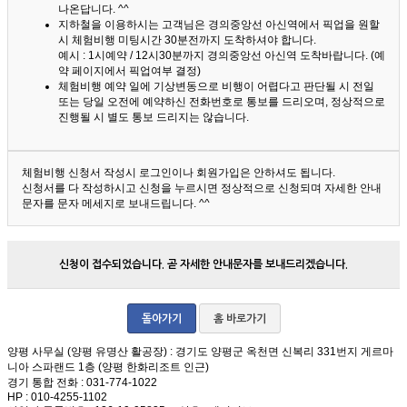
나온답니다. ^^
지하철을 이용하시는 고객님은 경의중앙선 아신역에서 픽업을 원할
시 체험비행 미팅시간 30분전까지 도착하셔야 합니다.
예시 : 1시예약 / 12시30분까지 경의중앙선 아신역 도착바랍니다. (예
약 페이지에서 픽업여부 결정)
체험비행 예약 일에 기상변동으로 비행이 어렵다고 판단될 시 전일
또는 당일 오전에 예약하신 전화번호로 통보를 드리오며, 정상적으로
진행될 시 별도 통보 드리지는 않습니다.
체험비행 신청서 작성시 로그인이나 회원가입은 안하셔도 됩니다.
신청서를 다 작성하시고 신청을 누르시면 정상적으로 신청되며 자세한 안내
문자를 문자 메세지로 보내드립니다. ^^
신청이 접수되었습니다. 곧 자세한 안내문자를 보내드리겠습니다.
돌아가기
홈 바로가기
양평 사무실 (양평 유명산 활공장)
: 경기도 양평군 옥천면 신복리 331번지 게르마
니아 스파랜드 1층 (양평 한화리조트 인근)
경기 통합 전화
: 031-774-1022
HP
: 010-4255-1102