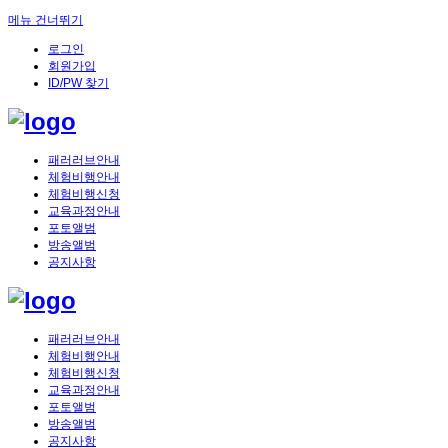
메뉴 건너뛰기
로그인
회원가입
ID/PW 찾기
패러러브안내
체험비행안내
체험비행신청
교육과정안내
포토앨범
방송앨범
공지사항
패러러브안내
체험비행안내
체험비행신청
교육과정안내
포토앨범
방송앨범
공지사항