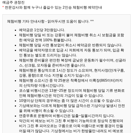
예금주 권창진
*
전문강사와 함께 누구나 즐길수 있는 2인승 체험비행 예약안내
체험비행 기타 안내사항 - 읽어두시면 도움이 됩니다. ^^
예약금은 1인당 3만원입니다.
체험비행 당일 비 또는 강풍이 불어 체험비행 취소 시 보험금을 포함
한 예약금 전액 100% 환불됩니다.
체험비행 당일 사전 통보없이 취소시 예약금은 반환되지 않습니다.
예약금을 예약자명으로 입금 시 저희에게 자동 통보가 되며, 입금 확
인 통보는 별도로 드리지는 않습니다.
체험비행 준비물은 편안한 복장에 굽낮은 운동화가 필수이며, 선글라
스, 선크림, 모자등을 준비하시면 좋습니다.
체험비행은 통상적으로 1시간 정도가 소요되며, 현지사정(안개구름,
강풍, 풍향)으로 다소 지연될 소지가 있습니다.
체험비행 소요시간 중 약 25분은 착륙장에서 이륙장(865미터)까지
의 산악차량 이동시간입니다.
코스별 비행시간은 13분~25분 정도이며 체험비행 당일 기류 변화로
인해 체험비행시간은 약간의 가감이 있을 수 있습니다.
10명이상 단체의 경우에는 좀 더 많은 시간이 소요될 수 있습니다.
기상예보와는 다르게 체험비행 당일 급작스런 기상이상 발생시 안전
을 위해 비행이 취소될 수 있습니다.
연중무휴로 운행하며 비행시간은 일출~일몰시간까지 입니다.
약간의 비 예보는 비가 그친 후 비행이 가능하므로 정상적 진행되며
비가 그친 후 피어오르는 구름으로 더욱 아름다운 비행 풍경이 만들
어질 때가 많답니다.
기상청에서는 비가 한방울만 내려도 비 예보로